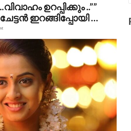
.വിവാഹം ഉറപ്പിക്കും ..””
േട്ടൻ ഇറങ്ങിപ്പോയി …
nt