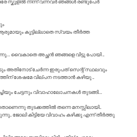
േ സ്കൂളിൽ നിന്ന് വന്നവർ ഞങ്ങൾ രണ്ടുപേർ
ും
ുമായും കൂട്ടില്ലാതെ സ്വയം തീർത്ത
ുന്നു… വൈകാതെ അച്ഛൻ ഞങ്ങളെ വിട്ടു പോയി ..
വീടും അതിനോട് ചേർന്ന ഇരുപത് സെന്റ് സ്ഥലവും
ഹത്തിന് ശേഷമേ വില്പന നടത്താൻ കഴിയു ..
േച്ചിയും ചേട്ടനും വിവാഹാലോചനകൾ തുടങ്ങി…
താണെന്നു തുടക്കത്തിൽ തന്നെ മനസ്സിലായി..
.. ജോലി കിട്ടിയേ വിവാഹം കഴിക്കു എന്ന് തീർത്തു