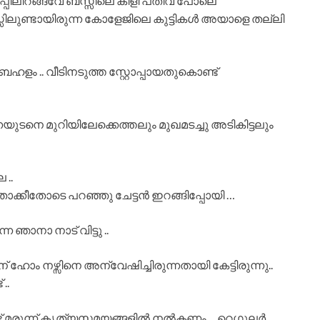
ോപ്പിലിറങ്ങവേ ബസ്സിലെ കിളി പതിവ് പോലെ
സ്സിലുണ്ടായിരുന്ന കോളേജിലെ കുട്ടികൾ അയാളെ തല്ലി
ഹളം .. വീടിനടുത്ത സ്റ്റോപ്പായതുകൊണ്ട്
 വന്നയുടനെ മുറിയിലേക്കെത്തലും മുഖമടച്ചു അടികിട്ടലും
 ..
..”” താക്കീതോടെ പറഞ്ഞു ചേട്ടൻ ഇറങ്ങിപ്പോയി …
െ ഞാനാ നാട് വിട്ടു ..
ന് ഹോം നഴ്സിനെ അന്വേഷിച്ചിരുന്നതായി കേട്ടിരുന്നു..
..
്ട് മരുന്ന് കൃത്യസമയങ്ങളിൽ നൽകണം …റെഗുലർ