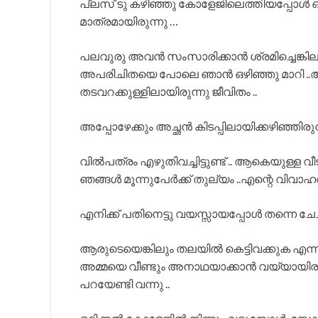
പ്ലസ് ടു കഴിഞ്ഞു കോളേജിലെത്തിയപ്പോൾ ഒര
മാത്രമായിരുന്നു …
പലവുരു അവൻ സംസാരിക്കാൻ ശ്രമിച്ചെങ്കില
അപരിചിതയെ പോലെ ഞാൻ ഒഴിഞ്ഞു മാറി ..ആര
തടവറക്കുള്ളിലായിരുന്നു ജീവിതം ..
അപ്പോഴേക്കും അച്ഛൻ കിടപ്പിലായിക്കഴിഞ്ഞിര
വിൽപത്രം എഴുതിവച്ചിട്ടുണ്ട് .. ആകെയുള്ള 
ഞങ്ങൾ മൂന്നുപേർക്ക് തുല്യം ..എന്റെ വിവാ
എനിക്ക് പതിനെട്ടു വയസ്സായപ്പോൾ തന്നെ ച
ആരുടെയെങ്കിലും തലയിൽ കെട്ടിവക്കുക എന്ന
അമ്മയെ വീണ്ടും അനാഥയാക്കാൻ വയ്യായിരുന്നു
പറയേണ്ടി വന്നു ..