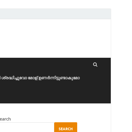
ീ ശ്രദ്ധിച്ചുവോ മോള് ഉണർന്നിട്ടുണ്ടാകുമോ
earch
SEARCH