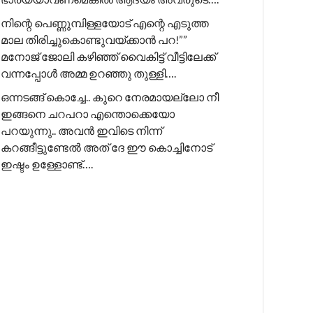
നിന്റെ പെണ്ണുമ്പിള്ളയോട് എന്റെ എടുത്ത
മാല തിരിച്ചുകൊണ്ടുവയ്ക്കാൻ പറ!”” ​
മനോജ് ജോലി കഴിഞ്ഞ് വൈകിട്ട് വീട്ടിലേക്ക്
വന്നപ്പോൾ അമ്മ ഉറഞ്ഞു തുള്ളി….
ഒന്നടങ്ങ് കൊച്ചേ.. കുറെ നേരമായല്ലോ നീ
ഇങ്ങനെ ചറപറാ എന്തൊക്കെയോ
പറയുന്നു.. അവൻ ഇവിടെ നിന്ന്
കറങ്ങീട്ടുണ്ടേൽ അത് ദേ ഈ കൊച്ചിനോട്
ഇഷ്ടം ഉള്ളോണ്ട്….