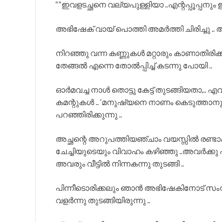
“”ഇവളടച്ഛനെ വല്യപുള്ളിയാ ..എന്റപ്പൂപ്പനും ഇ
അഭിഷേക് വായ് പൊത്തി അമർത്തി ചിരിച്ചു .. ആ അ
നിറഞ്ഞു വന്ന കണ്ണുകൾ മറ്റാരും കാണാതിരിക്ക
തേങ്ങൽ എന്നെ തോൽപ്പിച്ച് കടന്നു പോയി ..
ഓർമവച്ച നാൾ തൊട്ടു കേട്ട് തുടങ്ങിയതാ,..
കമന്റുകൾ .. ‘മനുഷ്യനെ നാണം കെടുത്താനുണ
പറഞ്ഞിരിക്കുന്നു ..
അച്ഛന്റെ അറുപത്തിയഞ്ചാം വയസ്സിൽ രണ്ടാം
ചേച്ചിയുടെയും വിവാഹം കഴിഞ്ഞു ..അവർക്കു എ
അവരും വീട്ടിൽ നിന്നകന്നു തുടങ്ങി ..
പിന്നീടൊരിക്കലും ഞാൻ അഭിഷേകിനോട് സംസാര
വളർന്നു തുടങ്ങിയിരുന്നു ..