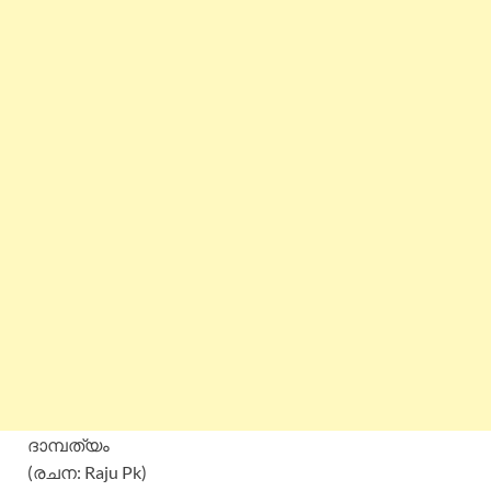
ദാമ്പത്യം
(രചന: Raju Pk)