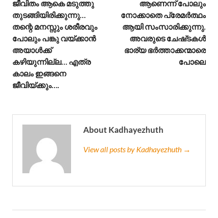
ജീവിതം ആകെ മടുത്തു
ആണെന്ന് പോലും
തുടങ്ങിയിരിക്കുന്നു…
നോക്കാതെ പ്രേമർത്ഥം
തന്റെ മനസ്സും ശരീരവും
ആയി സംസാരിക്കുന്നു.
പോലും പങ്കു വയ്ക്കാൻ
അവരുടെ ചേഷ്‌ടകൾ
അയാൾക്ക്‌
ഭാര്യ ഭർത്താക്കന്മാരെ
കഴിയുന്നില്ല… എത്ര
പോലെ
കാലം ഇങ്ങനെ
ജീവിയ്ക്കും….
About Kadhayezhuth
View all posts by Kadhayezhuth →