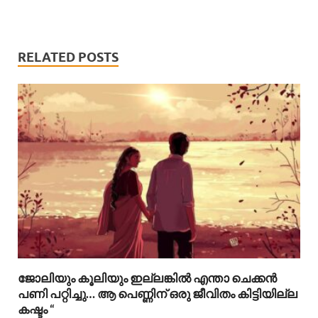
RELATED POSTS
ജോലിയും കൂലിയും ഇല്ലങ്കിൽ എന്താ ചെക്കൻ
പണി പറ്റിച്ചു… ആ പെണ്ണിന് ഒരു ജീവിതം കിട്ടിയില്ല
കഷ്ടം “