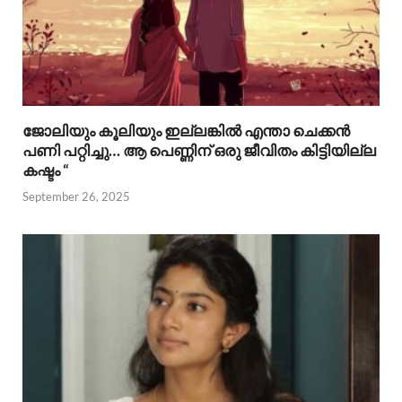
ജോലിയും കൂലിയും ഇല്ലങ്കിൽ എന്താ ചെക്കൻ
പണി പറ്റിച്ചു… ആ പെണ്ണിന് ഒരു ജീവിതം കിട്ടിയില്ല
കഷ്ടം “
September 26, 2025