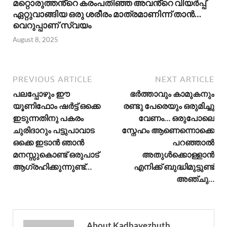
മറ്റൊരുത്തൻ്റെ കരംപതിഞ്ഞ അവൻ്റെ വിയർപ്പ്
ഏറ്റുവാങ്ങിയ ഒരു ശരീരം മാത്രമാണിന്ന് താൻ…
വെറുപ്പാണ് സ്വയം
August 8, 2025
PREVIOUS ARTICLE
NEXT ARTICLE
പലപ്പോഴും ഈ
ഭർത്താവും കാമുകനും
യൂണിഫോം ഷർട്ട് ഒക്കെ
രണ്ടു പേരെയും ഒരുമിച്ചു
ഇടുന്നതിനു പകരം
വേണം… ഒരുപോലെ
ചുരിദാറും പട്ടുപാവാട
സ്നേഹം ആണെന്നൊക്കെ
ഒക്കെ ഇടാൻ ഞാൻ
പറഞ്ഞാൽ
മനസ്സുകൊണ്ട് ഒരുപാട്
അതുൾക്കൊള്ളാൻ
ആഗ്രഹിക്കുന്നുണ്ട്…
എനിക്ക് ബുദ്ധിമുട്ടുണ്ട്
അഞ്ചു…
About Kadhayezhuth