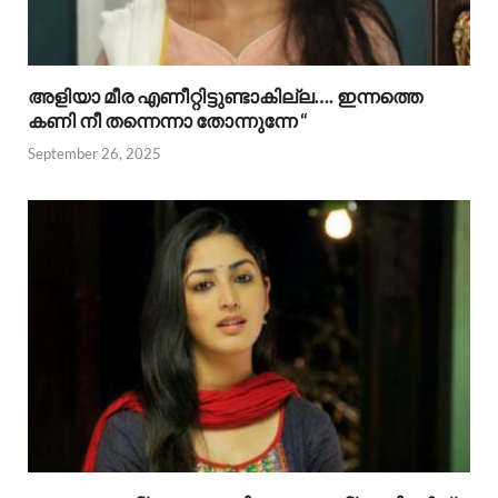
അളിയാ മീര എണീറ്റിട്ടുണ്ടാകില്ല…. ഇന്നത്തെ
കണി നീ തന്നെന്നാ തോന്നുന്നേ “
September 26, 2025