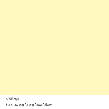
ഗ്രീഷ്മം
(രചന: രുദ്ര രുദ്രാപ്രിയ)