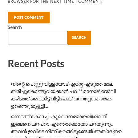
BROWSER FOR THE NEXT TIME I COMMENT.
Search
SEARCH
Recent Posts
നിന്റെ പെണ്ണുമ്പിള്ളയോട് എന്റെ എടുത്ത മാല
തിരിച്ചുകൊണ്ടുവയ്ക്കാൻ പറ!”” ​മനോജ് ജോലി
കഴിഞ്ഞ് വൈകിട്ട് വീട്ടിലേക്ക് വന്നപ്പോൾ അമ്മ
ഉറഞ്ഞു തുള്ളി….
ഒന്നടങ്ങ് കൊച്ചേ.. കുറെ നേരമായല്ലോ നീ
ഇങ്ങനെ ചറപറാ എന്തൊക്കെയോ പറയുന്നു..
അവൻ ഇവിടെ നിന്ന് കറങ്ങീട്ടുണ്ടേൽ അത് ദേ ഈ