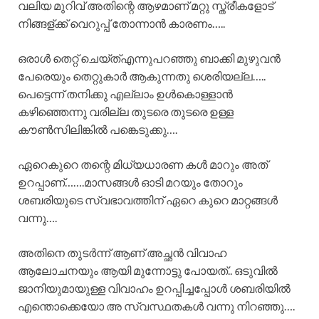
വലിയ മുറിവ് അതിന്റെ ആഴമാണ് മറ്റു സ്ത്രീകളോട്
നിങ്ങള്ക്ക് വെറുപ്പ് തോന്നാൻ കാരണം…..
ഒരാൾ തെറ്റ് ചെയ്ത്എന്നുപറഞ്ഞു ബാക്കി മുഴുവൻ
പേരെയും തെറ്റുകാർ ആകുന്നതു ശെരിയല്ല…..
പെട്ടെന്ന് തനിക്കു എല്ലാം ഉൾകൊള്ളാൻ
കഴിഞ്ഞെന്നു വരില്ല തുടരെ തുടരെ ഉള്ള
കൗൺസിലിങ്കിൽ പങ്കെടുക്കു….
ഏറെകുറെ തന്റെ മിധ്യധാരണ കൾ മാറും അത്
ഉറപ്പാണ്…….മാസങ്ങൾ ഓടി മറയും തോറും
ശബരിയുടെ സ്വഭാവത്തിന് ഏറെ കുറെ മാറ്റങ്ങൾ
വന്നു….
അതിനെ തുടർന്ന് ആണ് അച്ഛൻ വിവാഹ
ആലോചനയും ആയി മുന്നോട്ടു പോയത്.. ഒടുവിൽ
ജാനിയുമായുള്ള വിവാഹം ഉറപ്പിച്ചപ്പോൾ ശബരിയിൽ
എന്തൊക്കെയോ അ സ്വസ്ഥതകൾ വന്നു നിറഞ്ഞു….