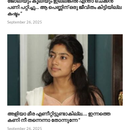
ജോലിയും കൂലിയും ഇല്ലങ്കിൽ എന്താ ചെക്കൻ
പണി പറ്റിച്ചു… ആ പെണ്ണിന് ഒരു ജീവിതം കിട്ടിയില്ല
കഷ്ടം “
September 26, 2025
അളിയാ മീര എണീറ്റിട്ടുണ്ടാകില്ല…. ഇന്നത്തെ
കണി നീ തന്നെന്നാ തോന്നുന്നേ “
September 26, 2025