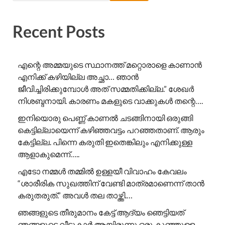
Recent Posts
എന്റെ അമ്മയുടെ സ്ഥാനത്ത് മറ്റൊരാളെ കാണാൻ
എനിക്ക് കഴിയില്ല അച്ഛാ… ഞാൻ
ജീവിച്ചിരിക്കുമ്പോൾ അത് സമ്മതിക്കില്ല.” ശേഖർ
നിശബ്ദനായി. കാരണം മകളുടെ വാക്കുകൾ തന്റെ….
ഇനിയൊരു പെണ്ണ് കാണൽ ചടങ്ങിനായി ഒരുങ്ങി
കെട്ടില്ലായെന്ന് കഴിഞ്ഞവട്ടം പറഞ്ഞതാണ്. ആരും
കേട്ടില്ല. പിന്നെ കരുതി ഇതെങ്കിലും എനിക്കുള്ള
ആളാകുമെന്ന്…..
എടോ നമ്മൾ തമ്മിൽ ഉള്ളയീ വിവാഹം കേവലം
“ശാരീരിക സുഖത്തിന് വേണ്ടി മാത്രമാണെന്ന് താൻ
കരുതരുത്.” അവൾ തല താഴ്ത്തി.…
ഞങ്ങളുടെ തീരുമാനം കേട്ട് ആദ്യം ഞെട്ടിയത്
ഞങ്ങളുടെ വീട്ടുകാർ ആയിരുന്നു.ഒരു കുഞ്ഞുള്ള