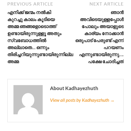
PREVIOUS ARTICLE
NEXT ARTICLE
എനിക്ക് ജന്മം നൽകി
ഞാൻ
കുറച്ചു കാലം കൂടിയെ
അവിടെയുള്ളപ്പോൾ
അമ്മ ഞങ്ങളോടൊത്ത്
പോലും അയാളുടെ
ഉണ്ടായിരുന്നുള്ളൂ അതും
കാര്യം നോക്കാൻ
സ്വബോധത്തിൽ
ഒരുപാട് പേരുണ്ട് എന്ന്
അല്ലാതെ… ഒന്നും
പറയണം
തിരിച്ചറിയുന്നുണ്ടായിരുന്നില്ല
എന്നുണ്ടായിരുന്നു….
അമ്മ
പക്ഷേ ചോദിച്ചത്
About Kadhayezhuth
View all posts by Kadhayezhuth →