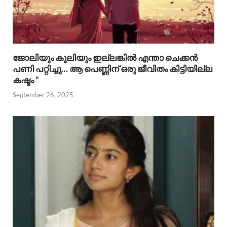
ജോലിയും കൂലിയും ഇല്ലങ്കിൽ എന്താ ചെക്കൻ
പണി പറ്റിച്ചു… ആ പെണ്ണിന് ഒരു ജീവിതം കിട്ടിയില്ല
കഷ്ടം “
September 26, 2025