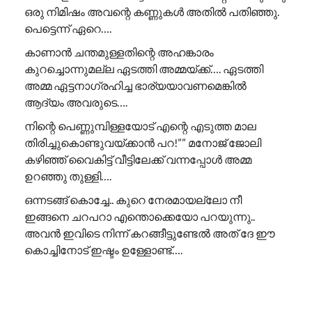
ഒരു നിമിഷം അവന്റെ കണ്ണുകൾ അതിൽ പതിഞ്ഞു.
പെട്ടെന്ന് ഏറെ….
കാണാൻ ചന്തമുള്ളതിന്റെ അഹങ്കാരം
കുറച്ചൊന്നുമല്ല ഏടത്തി അമ്മയ്ക്ക്…. ഏടത്തി
അമ്മ ഏട്ടനാഗ്രഹിച്ച ഭാര്യയാവണമെങ്കിൽ
ആദ്യം അവരുടെ….
നിന്റെ പെണ്ണുമ്പിള്ളയോട് എന്റെ എടുത്ത മാല
തിരിച്ചുകൊണ്ടുവയ്ക്കാൻ പറ!”” ​മനോജ് ജോലി
കഴിഞ്ഞ് വൈകിട്ട് വീട്ടിലേക്ക് വന്നപ്പോൾ അമ്മ
ഉറഞ്ഞു തുള്ളി….
ഒന്നടങ്ങ് കൊച്ചേ.. കുറെ നേരമായല്ലോ നീ
ഇങ്ങനെ ചറപറാ എന്തൊക്കെയോ പറയുന്നു..
അവൻ ഇവിടെ നിന്ന് കറങ്ങീട്ടുണ്ടേൽ അത് ദേ ഈ
കൊച്ചിനോട് ഇഷ്ടം ഉള്ളോണ്ട്….