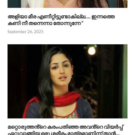
അളിയാ മീര എണീറ്റിട്ടുണ്ടാകില്ല…. ഇന്നത്തെ
കണി നീ തന്നെന്നാ തോന്നുന്നേ “
September 26, 2025
മറ്റൊരുത്തൻ്റെ കരംപതിഞ്ഞ അവൻ്റെ വിയർപ്പ്
ഏറ്റുവാങ്ങിയ ഒരു ശരീരം മാത്രമാണിന്ന് താൻ…