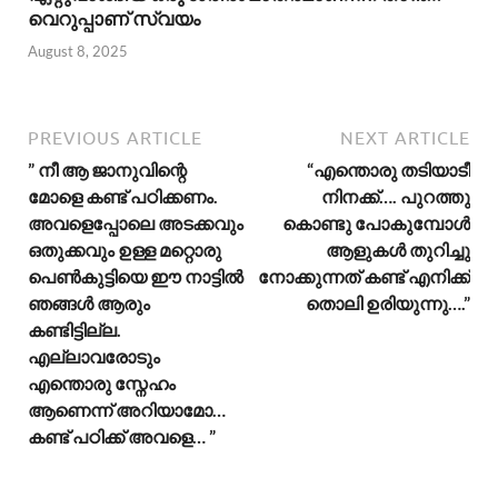
വെറുപ്പാണ് സ്വയം
August 8, 2025
PREVIOUS ARTICLE
NEXT ARTICLE
” നീ ആ ജാനുവിന്റെ
“എന്തൊരു തടിയാടീ
മോളെ കണ്ട് പഠിക്കണം.
നിനക്ക്…. പുറത്തു
അവളെപ്പോലെ അടക്കവും
കൊണ്ടു പോകുമ്പോൾ
ഒതുക്കവും ഉള്ള മറ്റൊരു
ആളുകൾ തുറിച്ചു
പെൺകുട്ടിയെ ഈ നാട്ടിൽ
നോക്കുന്നത് കണ്ട് എനിക്ക്
ഞങ്ങൾ ആരും
തൊലി ഉരിയുന്നു….”
കണ്ടിട്ടില്ല.
എല്ലാവരോടും
എന്തൊരു സ്നേഹം
ആണെന്ന് അറിയാമോ…
കണ്ട് പഠിക്ക് അവളെ… ”