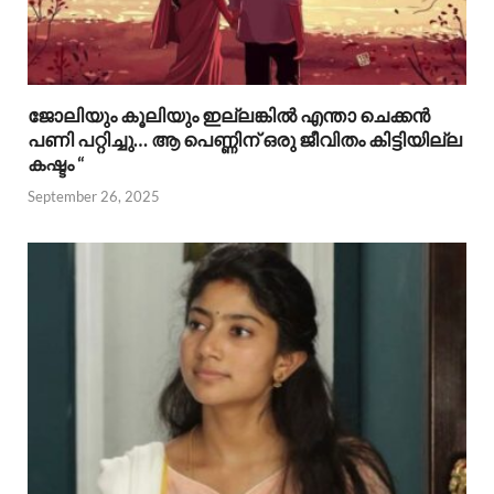
ജോലിയും കൂലിയും ഇല്ലങ്കിൽ എന്താ ചെക്കൻ
പണി പറ്റിച്ചു… ആ പെണ്ണിന് ഒരു ജീവിതം കിട്ടിയില്ല
കഷ്ടം “
September 26, 2025