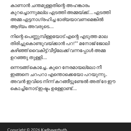
കാണാൻ ചന്തമുള്ളതിന്റെ അഹങ്കാരം
കുറച്ചൊന്നുമല്ല ഏടത്തി അമ്മയ്ക്ക്…. ഏടത്തി
അമ്മ ഏട്ടനാഗ്രഹിച്ച ഭാര്യയാവണമെങ്കിൽ
ആദ്യം അവരുടെ….
നിന്റെ പെണ്ണുമ്പിള്ളയോട് എന്റെ എടുത്ത മാല
തിരിച്ചുകൊണ്ടുവയ്ക്കാൻ പറ!”” ​മനോജ് ജോലി
കഴിഞ്ഞ് വൈകിട്ട് വീട്ടിലേക്ക് വന്നപ്പോൾ അമ്മ
ഉറഞ്ഞു തുള്ളി….
ഒന്നടങ്ങ് കൊച്ചേ.. കുറെ നേരമായല്ലോ നീ
ഇങ്ങനെ ചറപറാ എന്തൊക്കെയോ പറയുന്നു..
അവൻ ഇവിടെ നിന്ന് കറങ്ങീട്ടുണ്ടേൽ അത് ദേ ഈ
കൊച്ചിനോട് ഇഷ്ടം ഉള്ളോണ്ട്….
Copyright © 2026
Kadhayezhuth
.