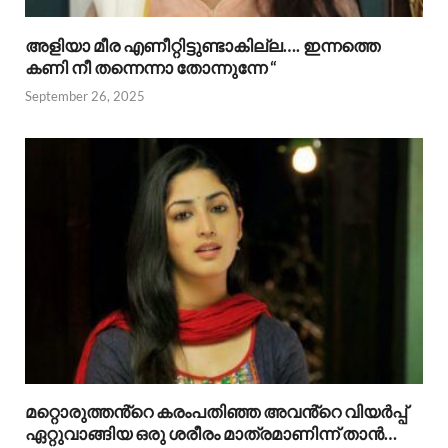
അളിയാ മീര എണീറ്റിട്ടുണ്ടാകില്ല…. ഇന്നത്തെ
കണി നീ തന്നെന്നാ തോന്നുന്നേ “
September 26, 2025
മറ്റൊരുത്തൻ്റെ കരംപതിഞ്ഞ അവൻ്റെ വിയർപ്പ്
ഏറ്റുവാങ്ങിയ ഒരു ശരീരം മാത്രമാണിന്ന് താൻ…