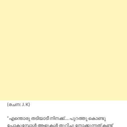
(രചന: J. K)
“എന്തൊരു തടിയാടീ നിനക്ക്…. പുറത്തു കൊണ്ടു
പോകുമ്പോൾ ആളുകൾ തുറിച്ചു നോക്കുന്നത് കണ്ട്