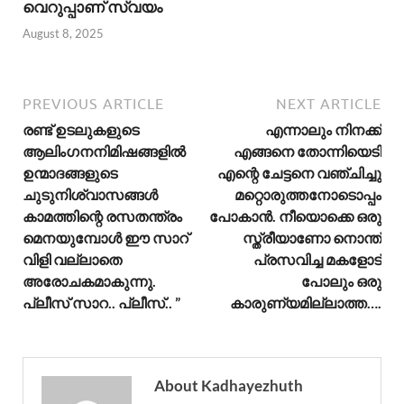
വെറുപ്പാണ് സ്വയം
August 8, 2025
PREVIOUS ARTICLE
NEXT ARTICLE
രണ്ട് ഉടലുകളുടെ
എന്നാലും നിനക്ക്
ആലിംഗനനിമിഷങ്ങളിൽ
എങ്ങനെ തോന്നിയെടി
ഉന്മാദങ്ങളുടെ
എന്റെ ചേട്ടനെ വഞ്ചിച്ചു
ചുടുനിശ്വാസങ്ങൾ
മറ്റൊരുത്തനോടൊപ്പം
കാമത്തിന്റെ രസതന്ത്രം
പോകാൻ. നീയൊക്കെ ഒരു
മെനയുമ്പോൾ ഈ സാറ്
സ്ത്രീയാണോ നൊന്ത്
വിളി വല്ലാതെ
പ്രസവിച്ച മകളോട്
അരോചകമാകുന്നു.
പോലും ഒരു
പ്ലീസ് സാറ.. പ്ലീസ്.. ”
കാരുണ്യമില്ലാത്ത….
About Kadhayezhuth