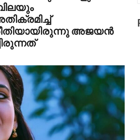
വിലയും
തിക്രമിച്ച്
രു രീതിയായിരുന്നു അജയൻ
രുന്നത്