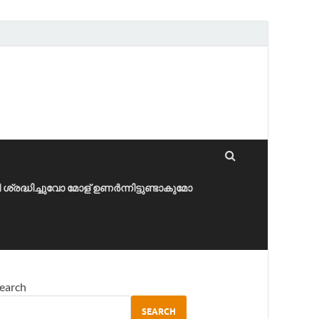
ീ ശ്രദ്ധിച്ചുവോ മോള് ഉണർന്നിട്ടുണ്ടാകുമോ
earch
SEARCH