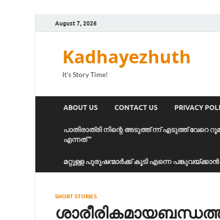
August 7, 2026
Kadhayezhuth
It's Story Time!
ABOUT US
CONTACT US
PRIVACY POL
പാതിരാത്രി നിന്റെ അടുത്ത് ന്ന് എടുത്ത് വേറെ റൂ
എന്നത് “
മറ്റുള്ള പുരുഷന്മാർക്ക് കൂടി എന്നെ പങ്കുവയ്ക്ക
SHORT STORIES
ശാരീരികമായബന്ധത്