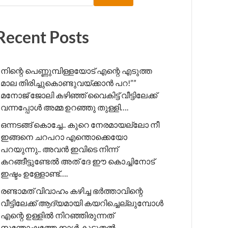
Recent Posts
നിന്റെ പെണ്ണുമ്പിള്ളയോട് എന്റെ എടുത്ത
മാല തിരിച്ചുകൊണ്ടുവയ്ക്കാൻ പറ!”” ​
മനോജ് ജോലി കഴിഞ്ഞ് വൈകിട്ട് വീട്ടിലേക്ക്
വന്നപ്പോൾ അമ്മ ഉറഞ്ഞു തുള്ളി….
ഒന്നടങ്ങ് കൊച്ചേ.. കുറെ നേരമായല്ലോ നീ
ഇങ്ങനെ ചറപറാ എന്തൊക്കെയോ
പറയുന്നു.. അവൻ ഇവിടെ നിന്ന്
കറങ്ങീട്ടുണ്ടേൽ അത് ദേ ഈ കൊച്ചിനോട്
ഇഷ്ടം ഉള്ളോണ്ട്….
രണ്ടാമത് വിവാഹം കഴിച്ച ഭർത്താവിന്റെ
വീട്ടിലേക്ക് ആദ്യമായി കയറിച്ചെല്ലുമ്പോൾ
എന്റെ ഉള്ളിൽ നിറഞ്ഞിരുന്നത്
സന്തോഷത്തേക്കാൾ കൂടുതൽ