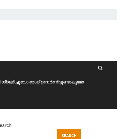
ീ ശ്രദ്ധിച്ചുവോ മോള് ഉണർന്നിട്ടുണ്ടാകുമോ
earch
SEARCH