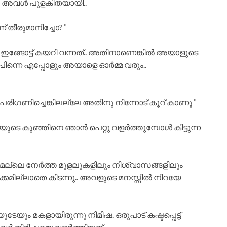
തു അവൾ പുളകിതയായി..
് തീരുമാനിച്ചോ? ”
 ഇങ്ങോട്ട് കയറി വന്നത്.. അതിനാണെങ്കിൽ അയാളുടെ
ന്നെ എപ്പോളും അയാളെ ഓർമ്മ വരും..
പരിഗണിച്ചെങ്കിലല്ലേ അതിനു നിന്നോട് കൂറ് കാണൂ ”
ഹിയുടെ കുഞ്ഞിനെ ഞാൻ പെറ്റു വളർത്തുമ്പോൾ കിട്ടുന്ന
െല്ലെ നേർത്ത മൂളലുകളിലും നിശ്വാസങ്ങളിലും
്കമില്ലാതെ കിടന്നു.. അവളുടെ മനസ്സിൽ നിറയേ
യും മകളായിരുന്നു നിമിഷ. ഒരുപാട് കഷ്ടപ്പെട്ട്