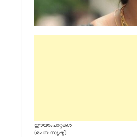
ഈയാംപാറ്റകൾ
(രചന: സൃഷ്ടി)