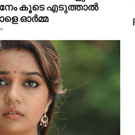
നേം കൂടെ എടുത്താൽ
ാളെ ഓർമ്മ
nt