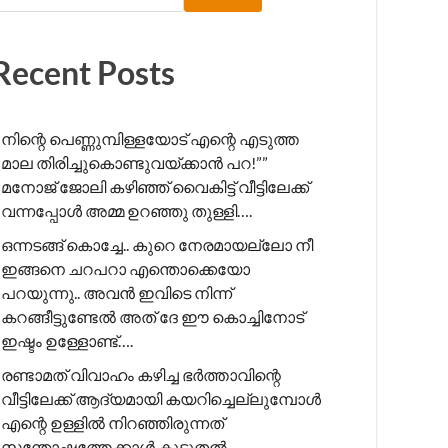
Recent Posts
നിന്റെ പെണ്ണുമ്പിള്ളയോട് എന്റെ എടുത്ത
മാല തിരിച്ചുകൊണ്ടുവയ്ക്കാൻ പറ!”” ​
മനോജ് ജോലി കഴിഞ്ഞ് വൈകിട്ട് വീട്ടിലേക്ക്
വന്നപ്പോൾ അമ്മ ഉറഞ്ഞു തുള്ളി….
ഒന്നടങ്ങ് കൊച്ചേ.. കുറെ നേരമായല്ലോ നീ
ഇങ്ങനെ ചറപറാ എന്തൊക്കെയോ
പറയുന്നു.. അവൻ ഇവിടെ നിന്ന്
കറങ്ങീട്ടുണ്ടേൽ അത് ദേ ഈ കൊച്ചിനോട്
ഇഷ്ടം ഉള്ളോണ്ട്….
രണ്ടാമത് വിവാഹം കഴിച്ച ഭർത്താവിന്റെ
വീട്ടിലേക്ക് ആദ്യമായി കയറിച്ചെല്ലുമ്പോൾ
എന്റെ ഉള്ളിൽ നിറഞ്ഞിരുന്നത്
സന്തോഷത്തേക്കാൾ കൂടുതൽ