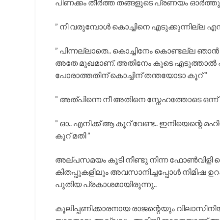
പിണക്കം തീർത്ത തങ്ങളുടെ പ്രണയം ഓർത്
” നീ വരുമ്പോൾ കൊച്ചിനെ എടുക്കുന്നില്ല എന്ന
” പിന്നല്ലാതെ.. കൊച്ചിനേം കൊണ്ടല്ല ഞാൻ
അതേ മുഖമാണ്. അതിനേം കൂടെ എടുത്താൽ പി
പോരാത്തതിന് കൊച്ചിന് തന്തയോടാ കൂറ് ”
” അത്പിന്നെ നീ അതിനെ സ്നേഹത്തോടെ ഒന്ന് 
” ഓ.. എനിക്ക് ആ കൂറ് വേണ്ട.. ഇനിയെന്റെ മ
കൂറ് മതി ”
അല്പസമയം കൂടി നീണ്ടു നിന്ന ഫോൺവിളി മ
കിതപ്പുകളിലും അവസാനിച്ചപ്പോൾ നിമിഷ ഉറക
പുതിയ പ്രകാശമായിരുന്നു..
കൂലിപ്പണിക്കാരനായ രാജന്റെയും വിലാസിനിയുടേ