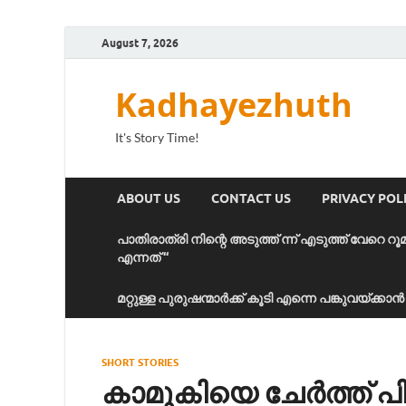
August 7, 2026
Kadhayezhuth
It's Story Time!
ABOUT US
CONTACT US
PRIVACY POL
പാതിരാത്രി നിന്റെ അടുത്ത് ന്ന് എടുത്ത് വേറെ റൂ
എന്നത് “
മറ്റുള്ള പുരുഷന്മാർക്ക് കൂടി എന്നെ പങ്കുവയ്ക്ക
SHORT STORIES
കാമുകിയെ ചേർത്ത് പിട