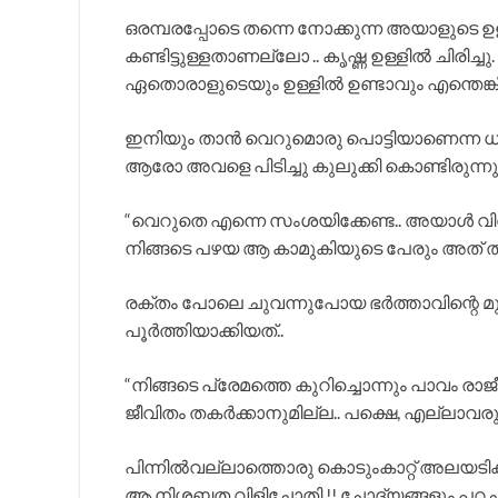
ഒരമ്പരപ്പോടെ തന്നെ നോക്കുന്ന അയാളുടെ ഉ
കണ്ടിട്ടുള്ളതാണല്ലോ .. കൃഷ്ണ ഉള്ളിൽ ചിരിച്ച
ഏതൊരാളുടെയും ഉള്ളിൽ ഉണ്ടാവും എന്തെങ്കിലു
ഇനിയും താൻ വെറുമൊരു പൊട്ടിയാണെന്ന ധാര
ആരോ അവളെ പിടിച്ചു കുലുക്കി കൊണ്ടിരുന്നു 
“വെറുതെ എന്നെ സംശയിക്കേണ്ട.. അയാൾ വിവാ
നിങ്ങടെ പഴയ ആ കാമുകിയുടെ പേരും അത് 
രക്തം പോലെ ചുവന്നുപോയ ഭർത്താവിന്റെ മുഖ
പൂർത്തിയാക്കിയത്..
“നിങ്ങടെ പ്രേമത്തെ കുറിച്ചൊന്നും പാവം രാ
ജീവിതം തകർക്കാനുമില്ല.. പക്ഷെ, എല്ലാവര
പിന്നിൽവല്ലാത്തൊരു കൊടുംകാറ്റ് അലയടിക്
ആ നിശബ്ദത വിളിച്ചോതി !! ചോദ്യങ്ങളും പറച്ചില