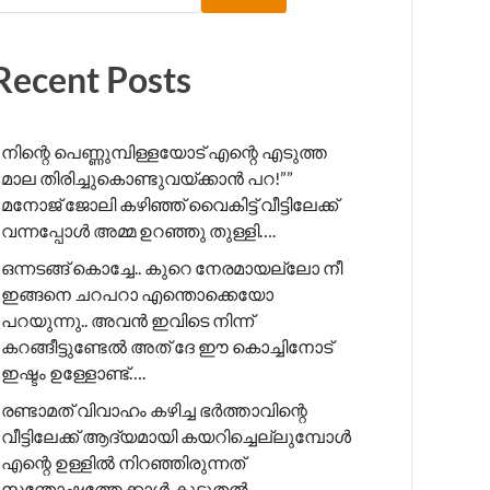
Recent Posts
നിന്റെ പെണ്ണുമ്പിള്ളയോട് എന്റെ എടുത്ത
മാല തിരിച്ചുകൊണ്ടുവയ്ക്കാൻ പറ!”” ​
മനോജ് ജോലി കഴിഞ്ഞ് വൈകിട്ട് വീട്ടിലേക്ക്
വന്നപ്പോൾ അമ്മ ഉറഞ്ഞു തുള്ളി….
ഒന്നടങ്ങ് കൊച്ചേ.. കുറെ നേരമായല്ലോ നീ
ഇങ്ങനെ ചറപറാ എന്തൊക്കെയോ
പറയുന്നു.. അവൻ ഇവിടെ നിന്ന്
കറങ്ങീട്ടുണ്ടേൽ അത് ദേ ഈ കൊച്ചിനോട്
ഇഷ്ടം ഉള്ളോണ്ട്….
രണ്ടാമത് വിവാഹം കഴിച്ച ഭർത്താവിന്റെ
വീട്ടിലേക്ക് ആദ്യമായി കയറിച്ചെല്ലുമ്പോൾ
എന്റെ ഉള്ളിൽ നിറഞ്ഞിരുന്നത്
സന്തോഷത്തേക്കാൾ കൂടുതൽ