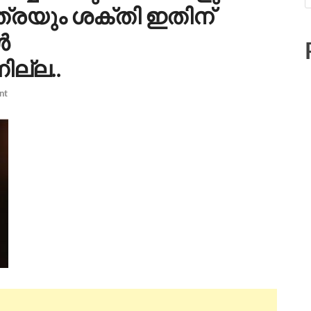
രയും ശക്തി ഇതിന്
ൾ
ില്ല..
nt