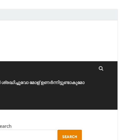
ീ ശ്രദ്ധിച്ചുവോ മോള് ഉണർന്നിട്ടുണ്ടാകുമോ
earch
SEARCH