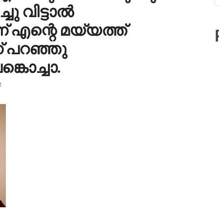
ചു വിട്ടാൽ
് എന്റെ മയ്യത്ത്
ന് പറഞ്ഞു
്കൊച്ചാ.
t