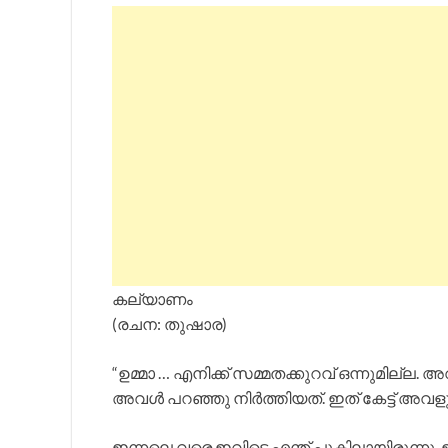
കല്യാണം
(രചന: തുഷാര)
“ഉമ്മാ … എനിക്ക് സമ്മതക്കുറവ് ഒന്നുമില്ല
അവൾ പറഞ്ഞു നിർത്തിയത്. ഇത് കേട്ട് അവളുടെ ഉ
ഇന്നലെ വരെ ഇവിടെ എന്ത് പുകിലായിരുന്നു. ഇപ