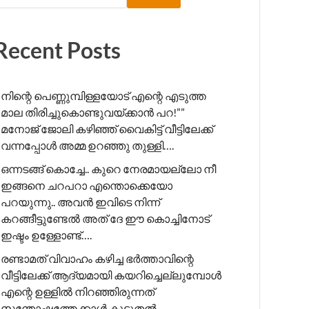
Recent Posts
നിന്റെ പെണ്ണുമ്പിള്ളയോട് എന്റെ എടുത്ത
മാല തിരിച്ചുകൊണ്ടുവയ്ക്കാൻ പറ!”” ​
മനോജ് ജോലി കഴിഞ്ഞ് വൈകിട്ട് വീട്ടിലേക്ക്
വന്നപ്പോൾ അമ്മ ഉറഞ്ഞു തുള്ളി….
ഒന്നടങ്ങ് കൊച്ചേ.. കുറെ നേരമായല്ലോ നീ
ഇങ്ങനെ ചറപറാ എന്തൊക്കെയോ
പറയുന്നു.. അവൻ ഇവിടെ നിന്ന്
കറങ്ങീട്ടുണ്ടേൽ അത് ദേ ഈ കൊച്ചിനോട്
ഇഷ്ടം ഉള്ളോണ്ട്….
രണ്ടാമത് വിവാഹം കഴിച്ച ഭർത്താവിന്റെ
വീട്ടിലേക്ക് ആദ്യമായി കയറിച്ചെല്ലുമ്പോൾ
എന്റെ ഉള്ളിൽ നിറഞ്ഞിരുന്നത്
സന്തോഷത്തേക്കാൾ കൂടുതൽ