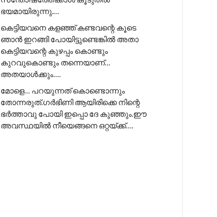
ഭയമായിരുന്നു.…
കെട്ടിയവനെ കളഞ്ഞ് കണ്ടവന്റെ കൂടെ
ഞാൻ ഇറങ്ങി പോയിട്ടുണ്ടെങ്കിൽ അതാ
കെട്ടിയവന്റെ കുഴപ്പം കൊണ്ടും
കുറവുകൊണ്ടും തന്നെയാണ്…
അതയാൾക്കും….
മോളെ… പറയുന്നത് കൊണ്ടൊന്നും
തോന്നരുത്.ഗർഭിണി ആയിരിക്കെ നിന്റെ
ഭർത്താവു പോയി ഇപ്പൊ ദേ കുഞ്ഞും.ഈ
അവസ്ഥയിൽ നീയെങ്ങനെ ഒറ്റയ്ക്ക്….