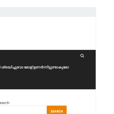
ീ ശ്രദ്ധിച്ചുവോ മോള് ഉണർന്നിട്ടുണ്ടാകുമോ
earch
SEARCH