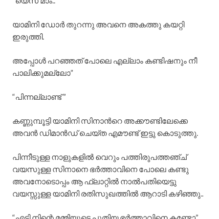
“യെസ് മാം..”
യാമിനി ഡോർ തുറന്നു അവനെ അകത്തു കയറ്റി
ഇരുത്തി.
അപ്പോൾ പറഞ്ഞത് പോലെ എല്ലാം കണ്ടിഷനും നീ
പാലിക്കുമല്ലോ”
“പിന്നല്ലാണ്ട് ”
കണ്ണുമ്പൂട്ടി യാമിനി സിനാൻറെ അക്കൗണ്ടിലേക്കെ
അവൻ ഡിമാൻഡ് ചെയ്ത എമൗണ്ട് ഇട്ടു കൊടുത്തു.
പിന്നീടുള്ള നാളുകളിൽ വെറും പത്തിരുപത്തഞ്ച്
വയസുള്ള സിനാനെ ഭർത്താവിനെ പോലെ കണ്ടു
അവനോടൊപ്പം ആ ഫ്ലാറ്റിൽ നാൽപതിയെട്ടു
വയസ്സുള്ള യാമിനി രതിസുഖത്തിൽ ആറാടി കഴിഞ്ഞു..
“എടി നിന്റെ മമ്മിയുടെ പുതിയ ഭർത്താവിനെ കണ്ടോ”