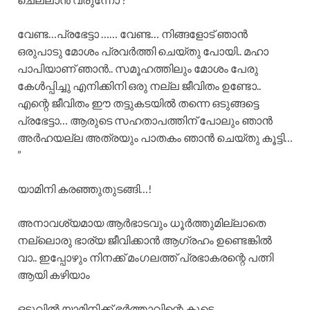
വേണ്ട…പ്രഭേട്ടാ …… വേണ്ട… നിങ്ങളോട് ഞാൻ
ഒരുപാടു മോശം പ്രവർത്തി ചെയ്തു പോയി.. മഹാ
പാപിയാണ് ഞാൻ.. സമൂഹത്തിലും മോശം പേരു
കേൾപ്പിച്ചു എനിക്കിനി ഒരു നല്ല ജീവിതം ഉണ്ടോ..
എന്റെ ജീവിതം ഈ തട്ടുകടയിൽ തന്നെ ഒടുങ്ങട്ടെ
പ്രഭേട്ടാ… ആരുടെ സഹതാപത്തിന് പോലും ഞാൻ
അർഹയല്ല അത്രയും പാതകം ഞാൻ ചെയ്തു കൂട്ടി…
”
യാമിനി കരഞ്ഞുതുടങ്ങി…!
അനാവശ്യമായ ആർഭാടവും ധൂർത്തുമില്ലാതെ
നല്ലൊരു ഭാര്യ ജീവിക്കാൻ ആഗ്രഹം ഉണ്ടെങ്കിൽ
വാ.. ഇപ്പോഴും നിനക്ക് മംഗലത്ത് പ്രഭാകരന്റെ പത്നി
ആയി കഴിയാം
ഒടുവിൽ യാമിനിക്ക് ഭർത്താവിന്റെ കൂടെ