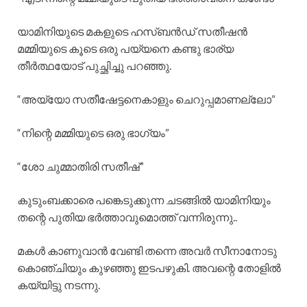
യാമിനിയുടെ മകളുടെ ഹസ്ബൻഡ് സതീഷൻ
മമ്മിയുടെ കൂടെ ഒരു പയ്യനെ കണ്ടു ഭാര്യ
തീർത്ഥയോട് പുച്ഛിച്ചു പറഞ്ഞു.
“അയ്യോ സതീഷേട്ടനെകാളും ചെറുപ്പമാണല്ലോ”
“നിന്റെ മമ്മിയുടെ ഒരു ഭാഗ്യം”
“ശോ ചുമ്മാതിരി സതീഷ്”
കുടുംബക്കാരെ പങ്കെടുക്കുന്ന ചടങ്ങിൽ യാമിനിയും
തന്റെ പുതിയ ഭർത്താവുമൊത്ത് വന്നിരുന്നു..
മകൾ കാണുവാൻ വേണ്ടി തന്നെ അവർ സീനാനോടു
കൊഞ്ചിയും കുഴഞ്ഞു ഇടപഴുകി. അവന്റെ തോളിൽ
കയ്യിട്ടു നടന്നു.