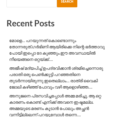
SEARCH
Recent Posts
മോളെ… പറയുന്നത് കൊണ്ടൊന്നും
തോന്നരുത്.ഗർഭിണി ആയിരിക്കെ നിന്റെ ഭർത്താവു
പോയി ഇപ്പൊ ദേ കുഞ്ഞും.ഈ അവസ്ഥയിൽ
നീയെങ്ങനെ ഒറ്റയ്ക്ക്….
അജീഷ് മദ്യപിച്ച് ഉപദ്രവിക്കാൻ ശ്രമിച്ചെന്നൊരു
പരാതി ഒരു പെൺക്കുട്ടി പറഞ്ഞതിനെ
തുടർന്നായിരുന്നു ഇതെല്ലാം… രാത്രി വൈകി
ജോലി കഴിഞ്ഞ് പോവും വഴി ആളൊഴിഞ്ഞ….
അനുജനെ പ്രസവിച്ചപ്പോൾ അമ്മ മരിച്ചു. ആ ഒറ്റ
കാരണം കൊണ്ട് എനിക്ക് അവനെ ഇഷ്ടമല്ല.
അമ്മയുടെ മരണം കൂടാൻ പോലും അച്ഛൻ
വന്നിട്ടില്ലെന്ന് പറയുമ്പോൾ തന്നെ….