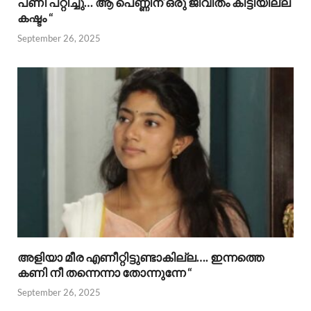
പണി പറ്റിച്ചു… ആ പെണ്ണിന് ഒരു ജീവിതം കിട്ടിയില്ല
കഷ്ടം “
September 26, 2025
അളിയാ മീര എണീറ്റിട്ടുണ്ടാകില്ല…. ഇന്നത്തെ
കണി നീ തന്നെന്നാ തോന്നുന്നേ “
September 26, 2025