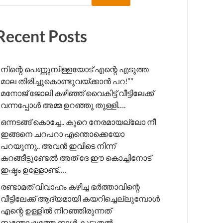
Recent Posts
നിന്റെ പെണ്ണുമ്പിള്ളയോട് എന്റെ എടുത്ത
മാല തിരിച്ചുകൊണ്ടുവയ്ക്കാൻ പറ!”” ​
മനോജ് ജോലി കഴിഞ്ഞ് വൈകിട്ട് വീട്ടിലേക്ക്
വന്നപ്പോൾ അമ്മ ഉറഞ്ഞു തുള്ളി….
ഒന്നടങ്ങ് കൊച്ചേ.. കുറെ നേരമായല്ലോ നീ
ഇങ്ങനെ ചറപറാ എന്തൊക്കെയോ
പറയുന്നു.. അവൻ ഇവിടെ നിന്ന്
കറങ്ങീട്ടുണ്ടേൽ അത് ദേ ഈ കൊച്ചിനോട്
ഇഷ്ടം ഉള്ളോണ്ട്….
രണ്ടാമത് വിവാഹം കഴിച്ച ഭർത്താവിന്റെ
വീട്ടിലേക്ക് ആദ്യമായി കയറിച്ചെല്ലുമ്പോൾ
എന്റെ ഉള്ളിൽ നിറഞ്ഞിരുന്നത്
സന്തോഷത്തേക്കാൾ കൂടുതൽ