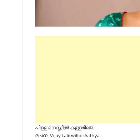
പിള്ള മനസ്സിൽ കള്ളമില്ല
രചന: Vijay Lalitwilloli Sathya