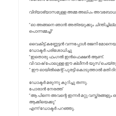
വിദ്യാഭ്യാസമുള്ള അമ്മ അല്പം അവബോധ
“ഓ അങ്ങനെ ഞാൻ അത്രയുക്കും ചിന്തിച്ചില്
പൊന്നമ്മച്ചി”
വൈകിട്ട് കണ്ണേട്ടൻ വന്നപ്പോൾ രജനി മോനെയ
ഡോക്ടർ പരിശോധിച്ചു
“ഇതൊരു ഫംഗൽ ഇൻഫെക്ഷൻ ആണ്.
വി വാഷ് പോലുള്ള ഈ ക്ലീനർ യൂസ് ചെയ്
” ഈ ഓയിൽമെന്റ് പുരട്ടി കൊടുത്താൽ മതി ദിവ
ഡോക്ടർ മരുന്നു കുറിച്ചു തന്നു.
പോരാൻ നേരത്ത്
“ആ പിന്നെ അവന്റെ ഇന്നർ മറ്റു വസ്ത്രങ്ങളു
ആക്കിയെക്കൂ”
എന്ന് ഡോക്ടർ പറഞ്ഞു.