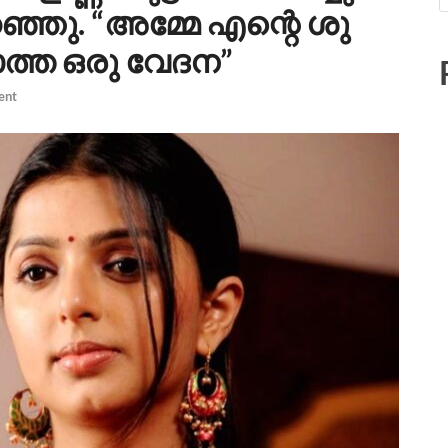
്ഞു. “അമ്മേ എന്റെ ശു
ാത്ത ഒരു വേദന”
ent