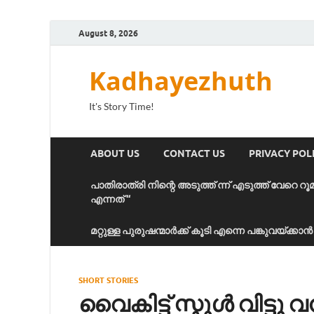
August 8, 2026
Kadhayezhuth
It's Story Time!
ABOUT US
CONTACT US
PRIVACY POL
പാതിരാത്രി നിന്റെ അടുത്ത് ന്ന് എടുത്ത് വേറെ റൂ
എന്നത് “
മറ്റുള്ള പുരുഷന്മാർക്ക് കൂടി എന്നെ പങ്കുവയ്ക്ക
SHORT STORIES
വൈകിട്ട് സ്കൂൾ വിട്ടു വന