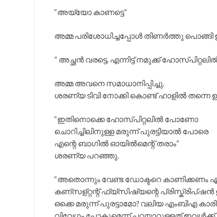
“അയ്യോ കാണട്ടെ”
അമ്മ പരിശോധിച്ചപ്പോൾ തിണർത്തു പൊങ്ങി ഇര
” അച്ഛൻ വരട്ടെ. എന്നിട്ട് നമുക്ക് ഹോസ്പിറ്റ
അമ്മ അവനെ സമാധാനിപ്പിച്ചു.
ശരണ്യ ടിവി നോക്കി കൊണ്ട് ഹാളിൽ തന്നെ ഉണ
“ഇതിനൊക്കെ ഹോസ്പിറ്റലിൽ പോണോ
ചൊറിച്ചിലിനുള്ള മരുന്ന് പുരട്ടിയാൽ പോരെ
എന്റെ ബാഗിൽ ഓയിൽമെന്റ് തരാം”
ശരണ്യ പറഞ്ഞു.
“അതൊന്നും വേണ്ട ഡോക്ടറെ കാണിക്കണം എന്നി
കണ്സള്റ്റന്റ് ഫ്യ്സിഷ്യന്റെ പ്രിസ്ക്രിപ
ഒക്കെ മരുന്ന് പുരട്ടാമോ? വലിയ എംബിഎ കാര
വിവേഗം പോകുമെന്ന് പറയാറുള്ളത് ഇവൾക്ക് എ