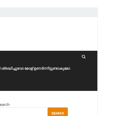
ീ ശ്രദ്ധിച്ചുവോ മോള് ഉണർന്നിട്ടുണ്ടാകുമോ
earch
SEARCH