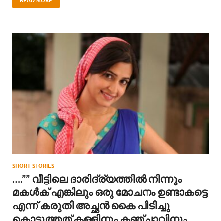
READ MORE
SHORT STORIES
….”” വീട്ടിലെ ദാരിദ്ര്യത്തിൽ നിന്നും
മകൾക് എങ്കിലും ഒരു മോചനം ഉണ്ടാകട്ടെ
എന്ന് കരുതി അച്ഛൻ കൈ പിടിച്ചു
കൊടുത്തത് കള്ളിനും കഞ്ചാവിനും