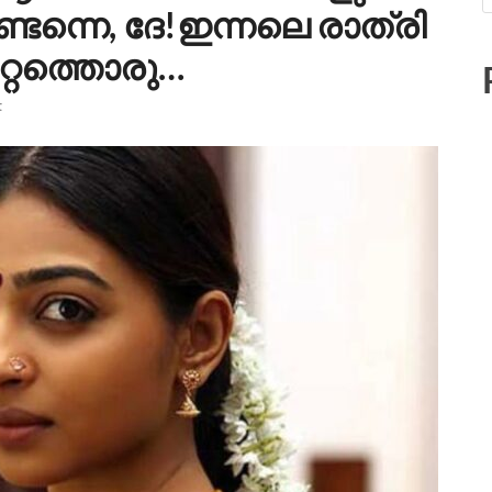
ണ്ടന്നെ, ദേ!ഇന്നലെ രാത്രി
ുറ്റത്തൊരു…
t