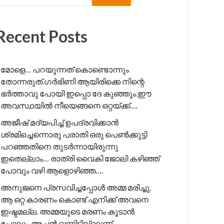
Recent Posts
മോളെ… പറയുന്നത് കൊണ്ടൊന്നും
തോന്നരുത്.ഗർഭിണി ആയിരിക്കെ നിന്റെ
ഭർത്താവു പോയി ഇപ്പൊ ദേ കുഞ്ഞും.ഈ
അവസ്ഥയിൽ നീയെങ്ങനെ ഒറ്റയ്ക്ക്….
അജീഷ് മദ്യപിച്ച് ഉപദ്രവിക്കാൻ
ശ്രമിച്ചെന്നൊരു പരാതി ഒരു പെൺക്കുട്ടി
പറഞ്ഞതിനെ തുടർന്നായിരുന്നു
ഇതെല്ലാം… രാത്രി വൈകി ജോലി കഴിഞ്ഞ്
പോവും വഴി ആളൊഴിഞ്ഞ….
അനുജനെ പ്രസവിച്ചപ്പോൾ അമ്മ മരിച്ചു.
ആ ഒറ്റ കാരണം കൊണ്ട് എനിക്ക് അവനെ
ഇഷ്ടമല്ല. അമ്മയുടെ മരണം കൂടാൻ
പോലും അച്ഛൻ വന്നിട്ടില്ലെന്ന്