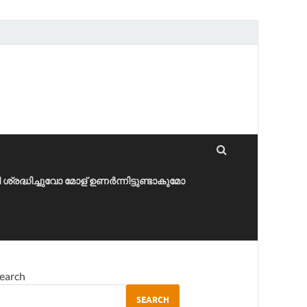
ീ ശ്രദ്ധിച്ചുവോ മോള് ഉണർന്നിട്ടുണ്ടാകുമോ
earch
SEARCH