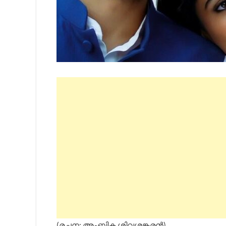
(രചന: അംബിക ശിവശങ്കരൻ)