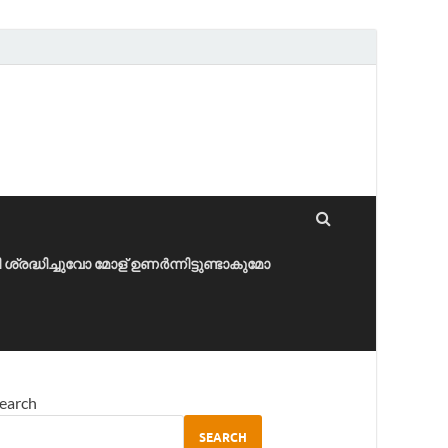
ീ ശ്രദ്ധിച്ചുവോ മോള് ഉണർന്നിട്ടുണ്ടാകുമോ
earch
SEARCH