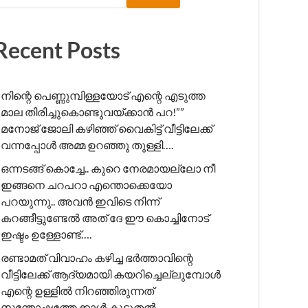
Recent Posts
നിന്റെ പെണ്ണുമ്പിള്ളയോട് എന്റെ എടുത്ത
മാല തിരിച്ചുകൊണ്ടുവയ്ക്കാൻ പറ!”” ​
മനോജ് ജോലി കഴിഞ്ഞ് വൈകിട്ട് വീട്ടിലേക്ക്
വന്നപ്പോൾ അമ്മ ഉറഞ്ഞു തുള്ളി….
ഒന്നടങ്ങ് കൊച്ചേ.. കുറെ നേരമായല്ലോ നീ
ഇങ്ങനെ ചറപറാ എന്തൊക്കെയോ
പറയുന്നു.. അവൻ ഇവിടെ നിന്ന്
കറങ്ങീട്ടുണ്ടേൽ അത് ദേ ഈ കൊച്ചിനോട്
ഇഷ്ടം ഉള്ളോണ്ട്….
രണ്ടാമത് വിവാഹം കഴിച്ച ഭർത്താവിന്റെ
വീട്ടിലേക്ക് ആദ്യമായി കയറിച്ചെല്ലുമ്പോൾ
എന്റെ ഉള്ളിൽ നിറഞ്ഞിരുന്നത്
സന്തോഷത്തേക്കാൾ കൂടുതൽ