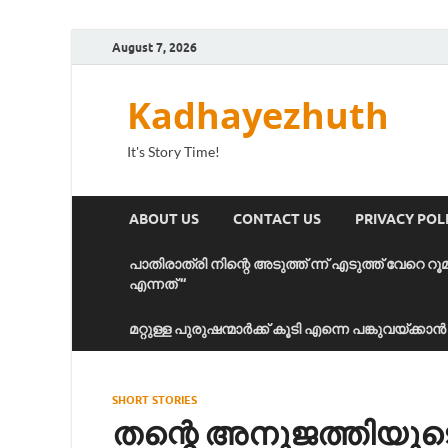
August 7, 2026
Kadhayezhuth
It's Story Time!
ABOUT US
CONTACT US
PRIVACY POL
പാതിരാത്രി നിന്റെ അടുത്ത് ന്ന് എടുത്ത് വേറെ റൂ
എന്നത് “
മറ്റുള്ള പുരുഷന്മാർക്ക് കൂടി എന്നെ പങ്കുവയ്ക്ക
SHORT STORIES
തന്റെ അനുജത്തിയുട