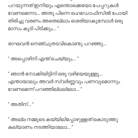
പറയുന്നത് ഇനിയും എന്തൊക്കെയോ പേപ്പറുകൾ
വേണമെന്നാ… അതു പിന്നെ ഹെഡോഫിസിൽ പോയി
തിരിച്ചു വരണം അതെല്ലാം ശെരിയാകുമ്പോൾ ഒരു
മാസം കൂടി പിടിക്കും… ”
രാഘവൻ നെഞ്ചുതടവികൊണ്ടു പറഞ്ഞു…
” അപ്പൊഴിനി എന്ത് ചെയ്യും… ”
” ഞാൻ നോക്കിയിട്ടിനി ഒരു വഴിയേയുള്ളൂ…
എന്തായാലും അവർ സ്വർണ്ണവും പണവുമൊന്നും
വേണമെന്ന് പറഞ്ഞില്ലല്ലോ… ”
” അതിന്… ”
” അല്ല നമ്മുടെ കയ്യിലിപ്പോഴുള്ളത് കൊടുത്തു
കല്യാണം നടത്തിയാലോ… ”