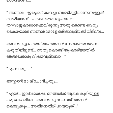
” ഞങ്ങൾ… ഇപ്പോൾ കുറച്ചു ബുദ്ധിമുട്ടിലാണന്നുള്ളത്
ശെരിയാണ്… പക്ഷെ ഞങ്ങളും വലിയ
തറവാട്ടുകാരൊക്കെയിരുന്നു അതു കൊണ്ട് വെറും
കൈയോടെ ഞങ്ങൾ മോളേ ഒരിക്കലുമിറക്കി വിടില്ല…
അവൾക്കുള്ളതെല്ലാം ഞങ്ങൾ നേരെത്തെ തന്നെ
കരുതിയിട്ടുണ്ട്… അതു കൊണ്ട് ആ കാര്യത്തിൽ
ഞങ്ങക്കൊരു വിഷമവുമില്ലാ… ”
” എന്നാലും… ”
ഭാസ്കരൻ മാഷ് ചോദിച്ചതും…
” ഏയ്‌… ഇല്ല മാഷേ.. ഞങ്ങൾക് ആകെ കൂടിയുള്ള
ഒരു മകളല്ലേ… അവൾക്കു വേണ്ടത് ഞങ്ങൾ
കൊടുക്കും… അതിനെതിര് പറയരുത്…”