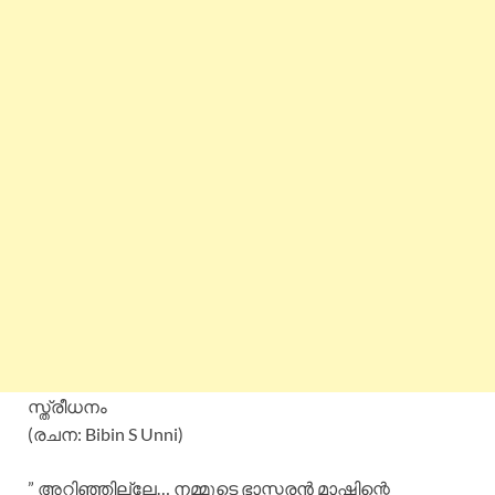
സ്ത്രീധനം
(രചന: Bibin S Unni)
” അറിഞ്ഞില്ലേ… നമ്മുടെ ഭാസ്കരൻ മാഷിന്റെ