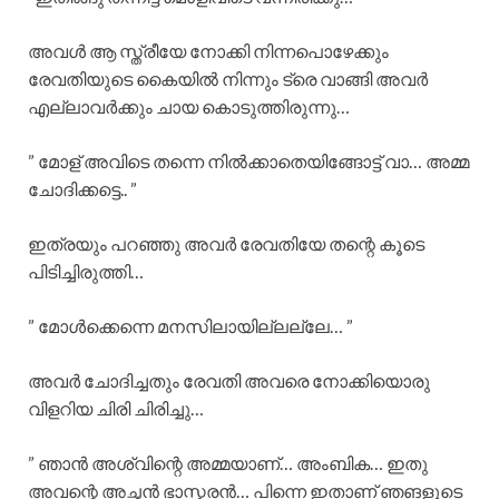
അവൾ ആ സ്ത്രീയേ നോക്കി നിന്നപൊഴേക്കും
രേവതിയുടെ കൈയിൽ നിന്നും ട്രെ വാങ്ങി അവർ
എല്ലാവർക്കും ചായ കൊടുത്തിരുന്നു…
” മോള് അവിടെ തന്നെ നിൽക്കാതെയിങ്ങോട്ട് വാ… അമ്മ
ചോദിക്കട്ടെ.. ”
ഇത്രയും പറഞ്ഞു അവർ രേവതിയേ തന്റെ കൂടെ
പിടിച്ചിരുത്തി…
” മോൾക്കെന്നെ മനസിലായില്ലല്ലേ… ”
അവർ ചോദിച്ചതും രേവതി അവരെ നോക്കിയൊരു
വിളറിയ ചിരി ചിരിച്ചു…
” ഞാൻ അശ്വിന്റെ അമ്മയാണ്… അംബിക… ഇതു
അവന്റെ അച്ഛൻ ഭാസ്കരൻ… പിന്നെ ഇതാണ് ഞങളുടെ