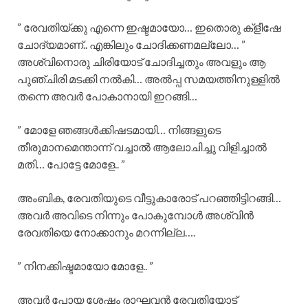
” രേവതിയ്ക്കു എന്നെ ഇഷ്ടമായോ… ഇതൊരു ക്‌ളീഷേ
ചോദ്യമാണ്.. എങ്കിലും ചോദിക്കണമല്ലോ… ”
അശ്വിനൊരു ചിരിയോട് ചോദിച്ചതും അവളും ആ
പുഞ്ചിരി മടക്കി നൽകി… അൽപ്പ സമയത്തിനുള്ളിൽ
തന്നെ അവർ പോകാനായി ഇറങ്ങി…
” മോളേ ഞങ്ങൾക്കിഷടമായി… നിങ്ങളുടെ
തീരുമാനമെന്താന്ന് വച്ചാൽ ആലോചിച്ചു വിളിച്ചാൽ
മതി… പോട്ടേ മോളേ.. ”
അംബിക, രേവതിയുടെ വീട്ടുകാരോട് പറഞ്ഞിട്ടിറങ്ങി…
അവർ അവിടെ നിന്നും പോകുമ്പോൾ അശ്വിൻ
രേവതിയെ നോക്കാനും മറന്നില്ല….
” നിനക്കിഷ്ടമായോ മോളേ.. ”
അവർ പോയ ശേഷം രാഘവൻ രേവതിയോട്