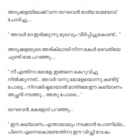
അടുക്കളയിലേക്ക് വന്ന രാഘവൻ ഭാര്യ ഭാമയോട്
ചോദിച്ചു….
” അവൾ ദേ ഇരിക്കുന്നു മുഖവും വീർപ്പിച്ചുകൊണ്ട്… ”
അടുക്കളയുടെ അരികിലായി നിന്ന മകൾ രേവതിയേ
ചൂണ്ടി ഭാമ പറഞ്ഞു….
” നീ എന്തിനാ മോളേ, ഇങ്ങനെ കെറുവിച്ചു
നിൽക്കുന്നത്… അവർ വന്നു മോളേയൊന്നു കണ്ടിട്ട്
പോട്ടേ… നിനക്കിഷ്ടമായാൽ മാത്രമേ ഈ കല്യാണം
അച്ഛൻ നടത്തു… അതു പോരെ… ”
രാഘവൻ, മകളോട് പറഞ്ഞു…
” ഈ കല്യാണം എന്തായാലും നടക്കാൻ പോണില്ല…
പിന്നെ എന്നെകൊണ്ടേന്തിനാ ഈ വിഡ്ഢി വേഷം