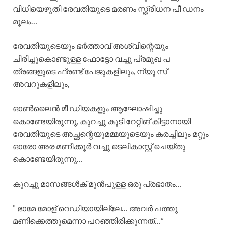
വിധിയെഴുതി രേവതിയുടെ മരണം സ്ത്രീധന പീ ഡനം
മൂലം…
രേവതിയുടെയും ഭർത്താവ് അശ്വിന്റെയും
ചിരിച്ചുകൊണ്ടുള്ള ഫോട്ടോ വച്ചു പ്രമുഖ പ
ത്രങ്ങളുടെ ഫ്രണ്ട് പേജുകളിലും, ന്യൂ സ്‌
അവറുകളിലും,
ഓൺലൈൻ മീ ഡിയകളും ആഘോഷിച്ചു
കൊണ്ടേയിരുന്നു, കുറച്ചു കൂടി റേറ്റിങ് കിട്ടാനായി
രേവതിയുടെ അച്ഛന്റെയുമമ്മയുടെയും കരച്ചിലും മറ്റും
ഓരോ അര മണീക്കൂർ വച്ചു ടെലികാസ്റ്റ് ചെയ്തു
കൊണ്ടേയിരുന്നു…
കുറച്ചു മാസങ്ങൾക് മുൻപുള്ള ഒരു പ്രഭാതം…
” ഭാമേ മോള് റെഡിയായില്ലേ… അവർ പത്തു
മണിക്കെത്തുമെന്നാ പറഞ്ഞിരിക്കുന്നത്…”