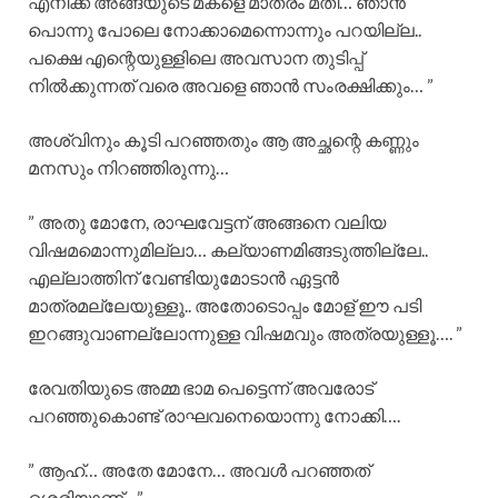
എനിക്ക് അങ്ങയുടെ മകളെ മാത്രം മതി… ഞാൻ
പൊന്നു പോലെ നോക്കാമെന്നൊന്നും പറയില്ല..
പക്ഷെ എന്റെയുള്ളിലെ അവസാന തുടിപ്പ്
നിൽക്കുന്നത് വരെ അവളെ ഞാൻ സംരക്ഷിക്കും… ”
അശ്വിനും കൂടി പറഞ്ഞതും ആ അച്ഛന്റെ കണ്ണും
മനസും നിറഞ്ഞിരുന്നു…
” അതു മോനേ, രാഘവേട്ടന് അങ്ങനെ വലിയ
വിഷമമൊന്നുമില്ലാ… കല്യാണമിങ്ങടുത്തില്ലേ..
എല്ലാത്തിന് വേണ്ടിയുമോടാൻ ഏട്ടൻ
മാത്രമല്ലേയുള്ളൂ.. അതോടൊപ്പം മോള് ഈ പടി
ഇറങ്ങുവാണല്ലോന്നുള്ള വിഷമവും അത്രയുള്ളൂ…. ”
രേവതിയുടെ അമ്മ ഭാമ പെട്ടെന്ന് അവരോട്
പറഞ്ഞുകൊണ്ട് രാഘവനെയൊന്നു നോക്കി….
” ആഹ്… അതേ മോനേ… അവൾ പറഞ്ഞത്
ശെരിയാണ്…”