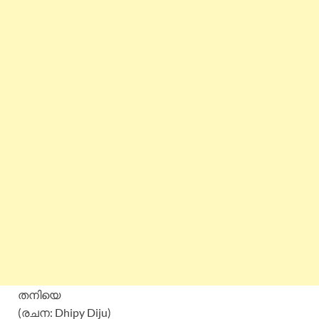
തനിയെ
(രചന: Dhipy Diju)