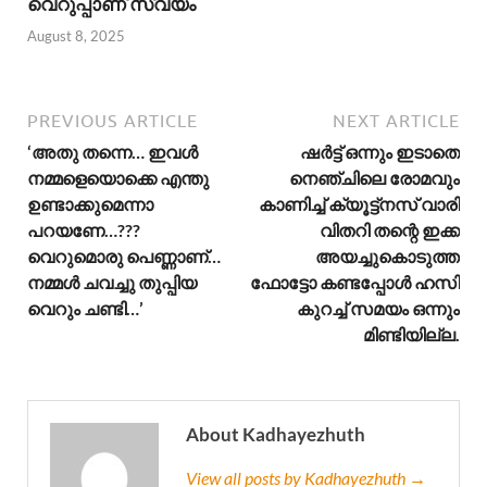
വെറുപ്പാണ് സ്വയം
August 8, 2025
PREVIOUS ARTICLE
NEXT ARTICLE
‘അതു തന്നെ… ഇവള്‍
ഷർട്ട് ഒന്നും ഇടാതെ
നമ്മളെയൊക്കെ എന്തു
നെഞ്ചിലെ രോമവും
ഉണ്ടാക്കുമെന്നാ
കാണിച്ച് ക്യൂട്ട്നസ് വാരി
പറയണേ…???
വിതറി തന്റെ ഇക്ക
വെറുമൊരു പെണ്ണാണ്…
അയച്ചുകൊടുത്ത
നമ്മള്‍ ചവച്ചു തുപ്പിയ
ഫോട്ടോ കണ്ടപ്പോൾ ഹസി
വെറും ചണ്ടി…’
കുറച്ച് സമയം ഒന്നും
മിണ്ടിയില്ല.
About Kadhayezhuth
View all posts by Kadhayezhuth →