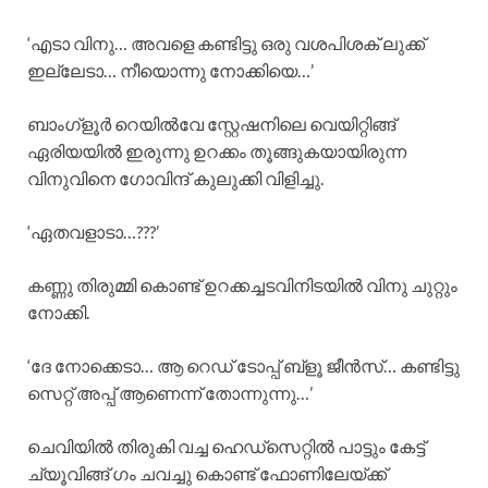
‘എടാ വിനു… അവളെ കണ്ടിട്ടു ഒരു വശപിശക് ലുക്ക്
ഇല്ലേടാ… നീയൊന്നു നോക്കിയെ…’
ബാംഗ്ളൂര്‍ റെയില്‍വേ സ്റ്റേഷനിലെ വെയിറ്റിങ്ങ്
ഏരിയയില്‍ ഇരുന്നു ഉറക്കം തൂങ്ങുകയായിരുന്ന
വിനുവിനെ ഗോവിന്ദ് കുലുക്കി വിളിച്ചു.
‘ഏതവളാടാ…???’
കണ്ണു തിരുമ്മി കൊണ്ട് ഉറക്കച്ചടവിനിടയില്‍ വിനു ചുറ്റും
നോക്കി.
‘ദേ നോക്കെടാ… ആ റെഡ് ടോപ്പ് ബ്ളൂ ജീന്‍സ്… കണ്ടിട്ടു
സെറ്റ് അപ്പ് ആണെന്ന് തോന്നുന്നു…’
ചെവിയില്‍ തിരുകി വച്ച ഹെഡ്സെറ്റില്‍ പാട്ടും കേട്ട്
ച്യൂവിങ്ങ് ഗം ചവച്ചു കൊണ്ട് ഫോണിലേയ്ക്ക്