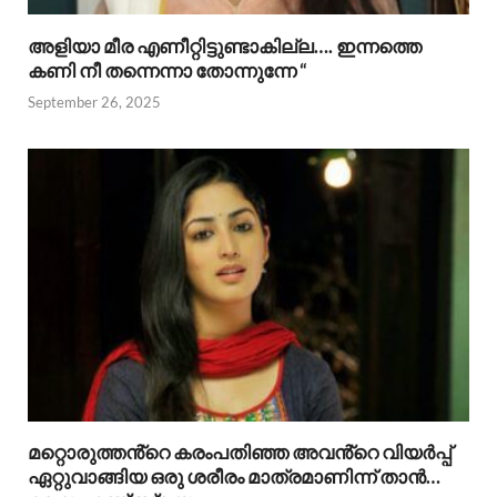
അളിയാ മീര എണീറ്റിട്ടുണ്ടാകില്ല…. ഇന്നത്തെ
കണി നീ തന്നെന്നാ തോന്നുന്നേ “
September 26, 2025
മറ്റൊരുത്തൻ്റെ കരംപതിഞ്ഞ അവൻ്റെ വിയർപ്പ്
ഏറ്റുവാങ്ങിയ ഒരു ശരീരം മാത്രമാണിന്ന് താൻ…