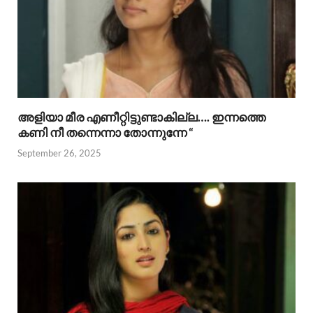
അളിയാ മീര എണീറ്റിട്ടുണ്ടാകില്ല…. ഇന്നത്തെ
കണി നീ തന്നെന്നാ തോന്നുന്നേ “
September 26, 2025