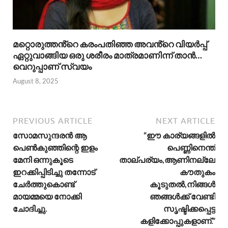
മറ്റൊരുത്തൻ്റെ കരംപതിഞ്ഞ അവൻ്റെ വിയർപ്പ്
ഏറ്റുവാങ്ങിയ ഒരു ശരീരം മാത്രമാണിന്ന് താൻ…
വെറുപ്പാണ് സ്വയം
August 8, 2025
PREVIOUS ARTICLE
NEXT ARTICLE
സോമസുന്ദരൻ ആ
“ഈ കാര്യങ്ങളിൽ
പെൺകുഞ്ഞിന്റെ ഇളം
പെണ്ണിനെന്ത്
മേനി ഒന്നുകൂടെ
താല്പര്യം,ആണിനല്ലേ
ഇറക്കിപ്പിടിച്ചു തന്നോട്
കൗതുകം
ചേർത്തുകൊണ്ട്
കൂടുതൽ,നിങ്ങൾ
മായമ്മയെ നോക്കി
ഞങ്ങൾക്ക് വേണ്ടി
ചോദിച്ചു.
സൃഷ്ടിക്കപ്പെട്ട
കളിക്കോപ്പുകളാണ്.”