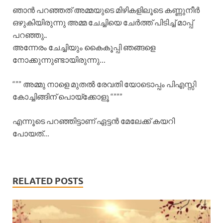
ഞാൻ പറഞ്ഞത് അമ്മയുടെ മിഴികളിലൂടെ കണ്ണുനീർ
ഒഴുകിയിരുന്നു അമ്മ ചേച്ചിയെ ചേർത്ത് പിടിച്ച് മാപ്പ്
പറഞ്ഞു..
അന്നേരം ചേച്ചിയും കൈകൂപ്പി ഞങ്ങളെ
നോക്കുന്നുണ്ടായിരുന്നു…
“”” അമ്മു നാളെ മുതൽ രേവതി യോടൊപ്പം പിഎസ്സി
കോച്ചിങ്ങിന് പൊയ്ക്കോളൂ “”””
എന്നൂടെ പറഞ്ഞിട്ടാണ് ഏട്ടൻ മേലേക്ക് കയറി
പോയത്…
RELATED POSTS