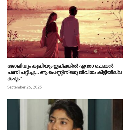
ജോലിയും കൂലിയും ഇല്ലങ്കിൽ എന്താ ചെക്കൻ
പണി പറ്റിച്ചു… ആ പെണ്ണിന് ഒരു ജീവിതം കിട്ടിയില്ല
കഷ്ടം “
September 26, 2025