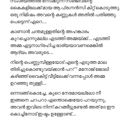
സംശയത്തിൽ നോക്കുന്ന സഞ്ജീവിന്റെ
കൈകളിലേക്ക് മായ ആ പ്രഗ്നൻസി കിറ്റ് കൊടുത്തു.
ഒരു നിമിഷം അവന്റെ കണ്ണുകൾ അതിൽ പതിഞ്ഞു.
പെട്ടെന്ന് ഏറെ….
കാണാൻ ചന്തമുള്ളതിന്റെ അഹങ്കാരം
കുറച്ചൊന്നുമല്ല ഏടത്തി അമ്മയ്ക്ക്…. ഏടത്തി
അമ്മ ഏട്ടനാഗ്രഹിച്ച ഭാര്യയാവണമെങ്കിൽ
ആദ്യം അവരുടെ….
നിന്റെ പെണ്ണുമ്പിള്ളയോട് എന്റെ എടുത്ത മാല
തിരിച്ചുകൊണ്ടുവയ്ക്കാൻ പറ!”” ​മനോജ് ജോലി
കഴിഞ്ഞ് വൈകിട്ട് വീട്ടിലേക്ക് വന്നപ്പോൾ അമ്മ
ഉറഞ്ഞു തുള്ളി….
ഒന്നടങ്ങ് കൊച്ചേ.. കുറെ നേരമായല്ലോ നീ
ഇങ്ങനെ ചറപറാ എന്തൊക്കെയോ പറയുന്നു..
അവൻ ഇവിടെ നിന്ന് കറങ്ങീട്ടുണ്ടേൽ അത് ദേ ഈ
കൊച്ചിനോട് ഇഷ്ടം ഉള്ളോണ്ട്….