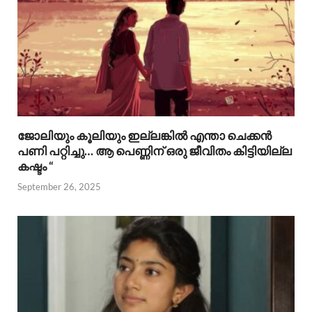
ജോലിയും കൂലിയും ഇല്ലങ്കിൽ എന്താ ചെക്കൻ
പണി പറ്റിച്ചു… ആ പെണ്ണിന് ഒരു ജീവിതം കിട്ടിയില്ല
കഷ്ടം “
September 26, 2025