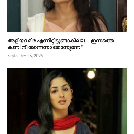
അളിയാ മീര എണീറ്റിട്ടുണ്ടാകില്ല…. ഇന്നത്തെ
കണി നീ തന്നെന്നാ തോന്നുന്നേ “
September 26, 2025