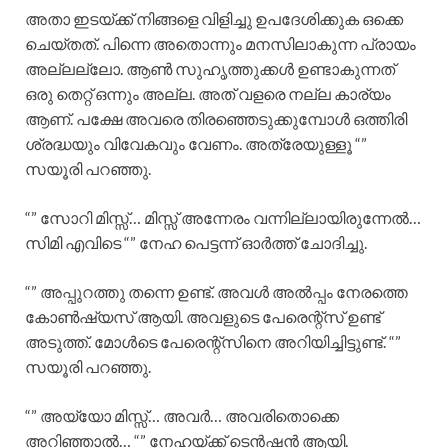
അതാ ഇടയ്ക്ക് നിങ്ങളെ വിളിച്ചു ഉപദേശിക്കുക ഒക്കെ
ചെയ്തത്. പിന്നെ അതൊന്നും മനസിലാകുന്ന പ്രായം
അല്ലല്ലോ. ആൺ സുഹൃത്തുക്കൾ ഉണ്ടാകുന്നത്
ഒരു തെറ്റ് ഒന്നും അല്ല. അത് വളരെ നല്ല കാര്യം
ആണ്. പക്ഷേ അവരെ തിരഞ്ഞെടുക്കുമ്പോൾ ഒത്തിരി
ശ്രദ്ധയും വിവേകവും വേണം. അത്രേയുള്ളൂ “”
സയൂരി പറഞ്ഞു.
“” സോറി മിസ്സ്‌… മിസ്സ്‌ അന്നേരം വന്നില്ലായിരുന്നേൽ…
സിമി എവിടെ “” നേഹ പെട്ടന്ന് ഓർത്ത് ചോദിച്ചു.
“” അപ്പുറത്തു തന്നെ ഉണ്ട്. അവൾ അൽപ്പം നേരത്തെ
കോൺഷ്യസ് ആയി. അവളുടെ പേരെന്റ്സ് ഉണ്ട്
അടുത്ത്. മോൾടെ പേരെന്റ്സിനെ അറിയിച്ചിട്ടുണ്ട്. “”
സയൂരി പറഞ്ഞു.
“” അയ്യോ മിസ്സ്‌… അവർ… അവരിതൊക്കെ
അറിഞ്ഞാൽ… “” നേഹയ്ക്ക് ടെൻഷൻ ആയി.