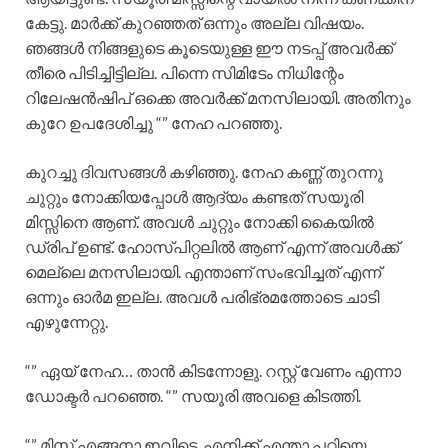
കേട്ടു. മാർക്ക്‌ കുറഞ്ഞത് ഒന്നും അല്ല വിഷയം.
ഞങ്ങൾ നിങ്ങളുടെ കൂടെയുള്ള ഈ നടപ്പ് അവർക്ക്
തീരെ പിടിച്ചിട്ടില്ല. പിന്നെ സിമിടേം നിധിന്റേം
റിലേഷൻഷിപ് ഒക്കെ അവർക്ക് മനസിലായി. അതിനും
കുറേ ഉപദേശിച്ചു “” നേഹ പറഞ്ഞു.
കുറച്ചു ദിവസങ്ങൾ കഴിഞ്ഞു. നേഹ കണ്ണ് തുറന്നു
ചുറ്റും നോക്കിയപ്പോൾ ആദ്യം കണ്ടത് സയൂരി
മിസ്സിനെ ആണ്. അവൾ ചുറ്റും നോക്കി കൈയിൽ
ഡ്രിപ് ഉണ്ട്. ഹോസ്പിറ്റലിൽ ആണ് എന്ന് അവൾക്ക്
മെല്ലെ മനസിലായി. എന്താണ് സംഭവിച്ചത് എന്ന്
ഒന്നും ഓർമ ഇല്ല. അവൾ പരിഭ്രമത്തോടെ ചാടി
എഴുന്നേറ്റു.
“” ഏയ്‌ നേഹ… താൻ കിടന്നോളു. റസ്റ്റ്‌ വേണം എന്നാ
ഡോക്ടർ പറഞ്ഞെ. “” സയൂരി അവളെ കിടത്തി.
“” മിസ്സ്‌ എങ്ങനാ ഇവിടെ. എനിക്ക് എന്താ പറ്റിയെ.