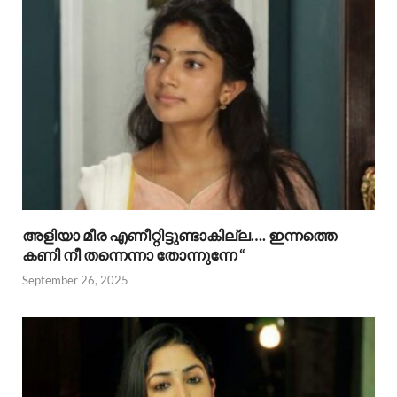
അളിയാ മീര എണീറ്റിട്ടുണ്ടാകില്ല…. ഇന്നത്തെ
കണി നീ തന്നെന്നാ തോന്നുന്നേ “
September 26, 2025