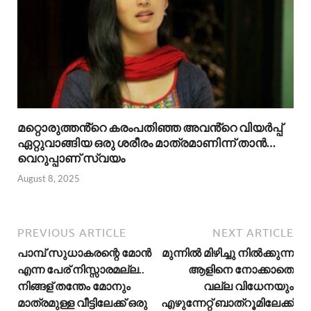
മറ്റൊരുത്തൻ്റെ കരംപതിഞ്ഞ അവൻ്റെ വിയർപ്പ്
ഏറ്റുവാങ്ങിയ ഒരു ശരീരം മാത്രമാണിന്ന് താൻ…
വെറുപ്പാണ് സ്വയം
August 8, 2025
PREVIOUS ARTICLE
NEXT ARTICLE
പാമ്പ് സുധാകരന്റെ മോൻ
മുന്നിൽ മിഴിച്ചു നിൽക്കുന്ന
എന്ന പേര് നിസ്സാരമല്ല..
ആളിനെ നോക്കാതെ
നിങ്ങള് തന്തേം മോനും
വല്ല വിധേനയും
മാത്രമുള്ള വീട്ടിലേക്ക് ഒരു
എഴുന്നേറ്റ് ബാത്‌റൂമിലേക്ക്