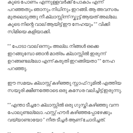
കൂടെ പോണം എന്നുള്ളവർക്ക് പോകാം എന്ന്
പറഞ്ഞതും ഞാനും നിധിനും ഇറങ്ങി. ആ അവസരം
മുതലെടുത്തു നീ ക്ലാസ്സിന്ന് സ്കൂട്ട് ആയത് അല്ലേ.
കൂടെ നിന്റെ വാല് ആയിട്ട് ഈ നേഹയും “” വിക്കി
സിമിയെ കളിയാക്കി.
“” പോടാ വാല് ഒന്നും അല്ല. നിങ്ങൾ ഒക്കെ
ഇറങ്ങുമ്പോ ഞാൻ മാത്രം ക്ലാസ്സിൽ ഇരുന്ന്
ഉറങ്ങണ്ടല്ലോ എന്ന് കരുതി ഇറങ്ങിയതാ “” നേഹ
പറഞ്ഞു.
ഈ സമയം ക്ലാസ്സ്‌ കഴിഞ്ഞു സ്റ്റാഫ്‌ റൂമിൽ എത്തിയ
സയൂരി ക്ഷീണത്തോടെ ഒരു കസേര വലിച്ചിട്ട് ഇരുന്നു.
“”എന്താ ടീച്ചറേ ക്ലാസ്സിൽ ഒരു ഗുസ്തി കഴിഞ്ഞു വന്ന
പോലുണ്ടല്ലോ. ഫസ്റ്റ് ഹൗർ കഴിഞ്ഞപ്പോഴേക്കും
വയ്യാണ്ടായോ ” നീത ടീച്ചർ ആണ് ചോദിച്ചത്.