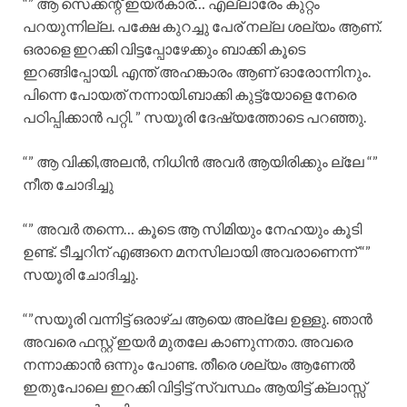
“” ആ സെക്കന്റ്‌ ഇയർകാര്… എല്ലാരേം കുറ്റം
പറയുന്നില്ല. പക്ഷേ കുറച്ചു പേര് നല്ല ശല്യം ആണ്.
ഒരാളെ ഇറക്കി വിട്ടപ്പോഴേക്കും ബാക്കി കൂടെ
ഇറങ്ങിപ്പോയി. എന്ത് അഹങ്കാരം ആണ് ഓരോന്നിനും.
പിന്നെ പോയത് നന്നായി.ബാക്കി കുട്ട്യോളെ നേരെ
പഠിപ്പിക്കാൻ പറ്റി. ” സയൂരി ദേഷ്യത്തോടെ പറഞ്ഞു.
“” ആ വിക്കി,അലൻ, നിധിൻ അവർ ആയിരിക്കും ല്ലേ “”
നീത ചോദിച്ചു
“” അവർ തന്നെ… കൂടെ ആ സിമിയും നേഹയും കൂടി
ഉണ്ട്. ടീച്ചറിന് എങ്ങനെ മനസിലായി അവരാണെന്ന് “”
സയൂരി ചോദിച്ചു.
“”സയൂരി വന്നിട്ട് ഒരാഴ്ച ആയെ അല്ലേ ഉള്ളു. ഞാൻ
അവരെ ഫസ്റ്റ് ഇയർ മുതലേ കാണുന്നതാ. അവരെ
നന്നാക്കാൻ ഒന്നും പോണ്ട. തീരെ ശല്യം ആണേൽ
ഇതുപോലെ ഇറക്കി വിട്ടിട്ട് സ്വസ്ഥം ആയിട്ട് ക്ലാസ്സ്‌