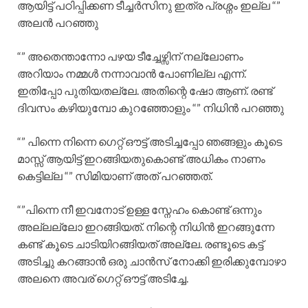
ആയിട്ട് പഠിപ്പിക്കണ ടീച്ചർസിനു ഇത്ര പ്രശ്നം ഇല്ല “”
അലൻ പറഞ്ഞു
“” അതെന്താന്നോ പഴയ ടീച്ചേഴ്സിന് നല്ലോണം
അറിയാം നമ്മൾ നന്നാവാൻ പോണില്ല എന്ന്.
ഇതിപ്പോ പുതിയതല്ലേ. അതിന്റെ ഷോ ആണ്. രണ്ട്
ദിവസം കഴിയുമ്പോ കുറഞ്ഞോളും “” നിധിൻ പറഞ്ഞു
“” പിന്നെ നിന്നെ ഗെറ്റ് ഔട്ട്‌ അടിച്ചപ്പോ ഞങ്ങളും കൂടെ
മാസ്സ് ആയിട്ട് ഇറങ്ങിയതുകൊണ്ട് അധികം നാണം
കെട്ടില്ല “” സിമിയാണ് അത് പറഞ്ഞത്.
“”പിന്നെ നീ ഇവനോട് ഉള്ള സ്നേഹം കൊണ്ട് ഒന്നും
അല്ലല്ലോ ഇറങ്ങിയത്. നിന്റെ നിധിൻ ഇറങ്ങുന്നേ
കണ്ട് കൂടെ ചാടിയിറങ്ങിയത് അല്ലേ. രണ്ടൂടെ കട്ട്‌
അടിച്ചു കറങ്ങാൻ ഒരു ചാൻസ് നോക്കി ഇരിക്കുമ്പോഴാ
അലനെ അവര് ഗെറ്റ് ഔട്ട്‌ അടിച്ചേ.