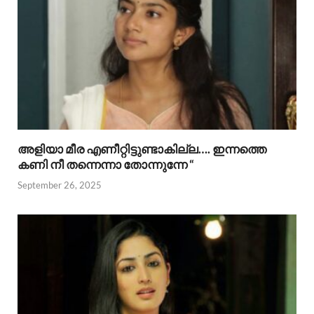
അളിയാ മീര എണീറ്റിട്ടുണ്ടാകില്ല…. ഇന്നത്തെ
കണി നീ തന്നെന്നാ തോന്നുന്നേ “
September 26, 2025