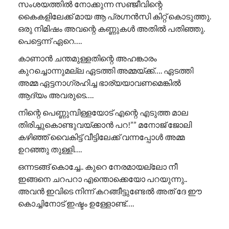
സംശയത്തിൽ നോക്കുന്ന സഞ്ജീവിന്റെ
കൈകളിലേക്ക് മായ ആ പ്രഗ്നൻസി കിറ്റ് കൊടുത്തു.
ഒരു നിമിഷം അവന്റെ കണ്ണുകൾ അതിൽ പതിഞ്ഞു.
പെട്ടെന്ന് ഏറെ….
കാണാൻ ചന്തമുള്ളതിന്റെ അഹങ്കാരം
കുറച്ചൊന്നുമല്ല ഏടത്തി അമ്മയ്ക്ക്…. ഏടത്തി
അമ്മ ഏട്ടനാഗ്രഹിച്ച ഭാര്യയാവണമെങ്കിൽ
ആദ്യം അവരുടെ….
നിന്റെ പെണ്ണുമ്പിള്ളയോട് എന്റെ എടുത്ത മാല
തിരിച്ചുകൊണ്ടുവയ്ക്കാൻ പറ!”” ​മനോജ് ജോലി
കഴിഞ്ഞ് വൈകിട്ട് വീട്ടിലേക്ക് വന്നപ്പോൾ അമ്മ
ഉറഞ്ഞു തുള്ളി….
ഒന്നടങ്ങ് കൊച്ചേ.. കുറെ നേരമായല്ലോ നീ
ഇങ്ങനെ ചറപറാ എന്തൊക്കെയോ പറയുന്നു..
അവൻ ഇവിടെ നിന്ന് കറങ്ങീട്ടുണ്ടേൽ അത് ദേ ഈ
കൊച്ചിനോട് ഇഷ്ടം ഉള്ളോണ്ട്….