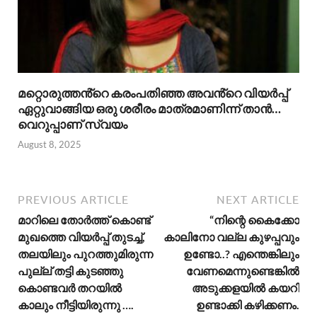
മറ്റൊരുത്തൻ്റെ കരംപതിഞ്ഞ അവൻ്റെ വിയർപ്പ്
ഏറ്റുവാങ്ങിയ ഒരു ശരീരം മാത്രമാണിന്ന് താൻ…
വെറുപ്പാണ് സ്വയം
August 8, 2025
PREVIOUS ARTICLE
NEXT ARTICLE
മാറിലെ തോർത്ത്‌ കൊണ്ട്
“നിന്റെ കൈക്കോ
മുഖത്തെ വിയർപ്പ് തുടച്ച്,
കാലിനോ വല്ല കുഴപ്പവും
തലയിലും പുറത്തുമിരുന്ന
ഉണ്ടോ..? എന്തെങ്കിലും
പുല്ല് തട്ടി കുടഞ്ഞു
വേണമെന്നുണ്ടെങ്കിൽ
കൊണ്ടവർ തറയിൽ
അടുക്കളയിൽ കയറി
കാലും നീട്ടിയിരുന്നു ….
ഉണ്ടാക്കി കഴിക്കണം.