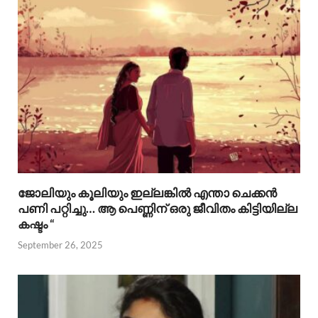
ജോലിയും കൂലിയും ഇല്ലങ്കിൽ എന്താ ചെക്കൻ
പണി പറ്റിച്ചു… ആ പെണ്ണിന് ഒരു ജീവിതം കിട്ടിയില്ല
കഷ്ടം “
September 26, 2025