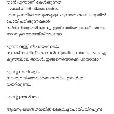
താൻ എന്താണീ കേൾക്കുന്നത്
…മകൾ ഗർഭിണിയാണത്രേ..
എന്നും ഇവിടെ അടുത്തുള്ള പട്ടണത്തിലെ കോളേജിൽ
പോയി പഠിക്കുന്ന മകൾ
ഗർഭിണി ആയിരിക്കുന്നു.. ഇത് സത്യമാണോ? അതോ
അവളുടെ അമ്മയ്ക്ക് വട്ടായോ…
എന്താ വള്ളി നീ പറയുന്നത്…
നിനക്ക് നാക്കിന് ലൈസൻസ് ഇല്ലാണ്ടായോ.. കൊച്ചു
കുഞ്ഞല്ലേ അവൾ.. ഇങ്ങനെയൊക്കെ പറയാമോ,?
എന്റെ നഞ്ചേട്ടാ..
ഈ തുറയിലമ്മയാണെ സത്യം..ഇവൾക്ക്
വയറ്റിലുണ്ട്…
എന്റെ ഈശ്വരാ..
ആ മനുഷ്യൻ തലയിൽ കൈവച്ച് പോയി.. വിറപൂണ്ട