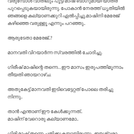
വരുമ്പോൾ വാതിലും പൂട്ടി മാഷ് ബാഗുമായി യാത്ര
പുറപ്പെടുകയായിരുന്നു. പോകാൻ നേരത്ത് ധൃതിയിൽ
ഞങ്ങളെ കല്യാണക്കുറി ഏൽപ്പിച്ചു.മാഷിനി മേരേജ്
കഴിഞ്ഞെ വരുള്ളൂ എന്നും പറഞ്ഞു..
ആരുടേതാ മേരേജ്..?
മാനവതി വിറയാർന്ന സ്വരത്തിൽ ചോദിച്ചു.
ഗിരീഷ് മാഷിന്റെ തന്നെ…ഈ മാസം ഇരുപത്തിമൂന്നാം
തീയതി ഞായറാഴ്ച.
അതുകേട്ട് മാനവതി ഇടിവെട്ടേറ്റത് പോലെ തരിച്ചു
നിന്നു..
താൻ എന്താണ് ഈ കേൾക്കുന്നത്..
മാഷിന് വേറൊരു കല്യാണമോ..
ഗിരി മാഷ് തന്നെ ചതിക്കുകയായിരുന്നു.. ഈശ്വരാ…