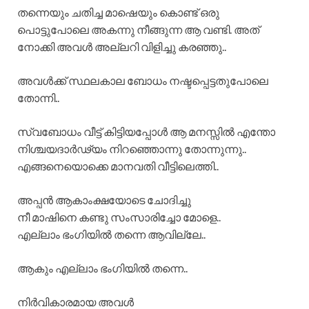
തന്നെയും ചതിച്ച മാഷെയും കൊണ്ട് ഒരു
പൊട്ടുപോലെ അകന്നു നീങ്ങുന്ന ആ വണ്ടി. അത്
നോക്കി അവൾ അല്ലറി വിളിച്ചു കരഞ്ഞു..
അവൾക്ക് സ്ഥലകാല ബോധം നഷ്ടപ്പെട്ടതുപോലെ
തോന്നി..
സ്വബോധം വീട്ട് കിട്ടിയപ്പോൾ ആ മനസ്സിൽ എന്തോ
നിശ്ചയദാർഢ്യം നിറഞ്ഞൊന്നു തോന്നുന്നു..
എങ്ങനെയൊക്കെ മാനവതി വീട്ടിലെത്തി..
അപ്പൻ ആകാംക്ഷയോടെ ചോദിച്ചു
നീ മാഷിനെ കണ്ടു സംസാരിച്ചോ മോളെ..
എല്ലാം ഭംഗിയിൽ തന്നെ ആവില്ലേ..
ആകും എല്ലാം ഭംഗിയിൽ തന്നെ..
നിർവികാരമായ അവൾ