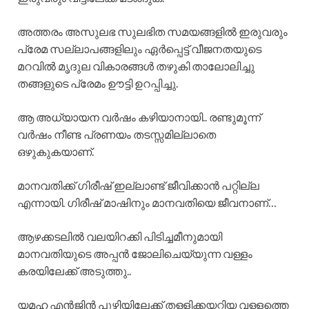
അത്തരം അസുലഭ സുലഭിത സമയങ്ങളിൽ ഇരുവരും
പ്രേമ സല്ലാപങ്ങളിലും ഏർപ്പെട്ട് വീജനതയുടെ
മറവിൽ മൃദുല വികാരങ്ങൾ തഴുകി താലോലിച്ചു
തങ്ങളുടെ പ്രേമം ഊട്ടി ഉറപ്പിച്ചു.
ആ അധ്യായന വർഷം കഴിയാനായി.. രണ്ടുമൂന്ന്
വർഷം നീണ്ട പ്രണയം തടസ്സമില്ലാതെ
ഒഴുകുകയാണ്.
മാനവതിക്ക് ഗിരീഷ് ഇല്ലാണ്ട് ജീവിക്കാൻ പറ്റില്ല
എന്നായി. ഗിരീഷ് മാഷിനും മാനവതിയെ ജീവനാണ്…
ആഴക്കടലിൽ വലയിറക്കി പിടിച്ചമീനുമായി
മാനവതിയുടെ അപ്പൻ ജോലിചെയ്യുന്ന വള്ളം
കരയിലേക്ക് അടുത്തു..
യമഹ എൻജിൻ പൂഴിയിലേക്ക് തള്ളിക്കയറ്റിയ വള്ളത്തെ