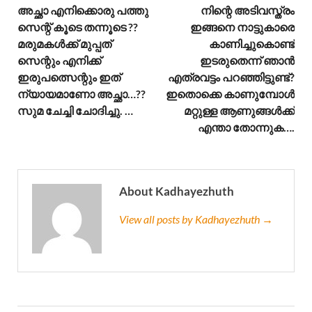
അച്ഛാ എനിക്കൊരു പത്തു
നിന്റെ അടിവസ്ത്രം
സെന്റ് കൂടെ തന്നൂടെ ??
ഇങ്ങനെ നാട്ടുകാരെ
മരുമകൾക്ക് മുപ്പത്
കാണിച്ചുകൊണ്ട്
സെന്റും എനിക്ക്
ഇടരുതെന്ന് ഞാൻ
ഇരുപത്സെന്റും ഇത്
എത്രവട്ടം പറഞ്ഞിട്ടുണ്ട്?
ന്യായമാണോ അച്ഛാ…??
ഇതൊക്കെ കാണുമ്പോൾ
സുമ ചേച്ചി ചോദിച്ചു. …
മറ്റുള്ള ആണുങ്ങൾക്ക്
എന്താ തോന്നുക….
About Kadhayezhuth
View all posts by Kadhayezhuth →