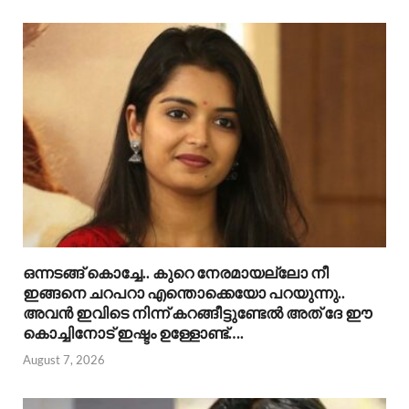
ഒന്നടങ്ങ് കൊച്ചേ.. കുറെ നേരമായല്ലോ നീ
ഇങ്ങനെ ചറപറാ എന്തൊക്കെയോ പറയുന്നു..
അവൻ ഇവിടെ നിന്ന് കറങ്ങീട്ടുണ്ടേൽ അത് ദേ ഈ
കൊച്ചിനോട് ഇഷ്ടം ഉള്ളോണ്ട്….
August 7, 2026