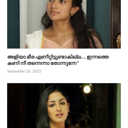
അളിയാ മീര എണീറ്റിട്ടുണ്ടാകില്ല…. ഇന്നത്തെ
കണി നീ തന്നെന്നാ തോന്നുന്നേ “
September 26, 2025