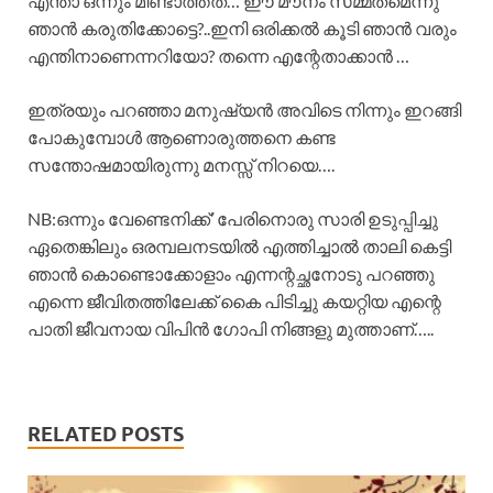
എന്താ ഒന്നും മിണ്ടാത്തത്… ഈ മൗനം സമ്മതമെന്നു
ഞാൻ കരുതിക്കോട്ടെ?..ഇനി ഒരിക്കൽ കൂടി ഞാൻ വരും
എന്തിനാണെന്നറിയോ? തന്നെ എന്റേതാക്കാൻ …
ഇത്രയും പറഞ്ഞാ മനുഷ്യൻ അവിടെ നിന്നും ഇറങ്ങി
പോകുമ്പോൾ ആണൊരുത്തനെ കണ്ട
സന്തോഷമായിരുന്നു മനസ്സ് നിറയെ….
NB:ഒന്നും വേണ്ടെനിക്ക്’ പേരിനൊരു സാരി ഉടുപ്പിച്ചു
ഏതെങ്കിലും ഒരമ്പലനടയിൽ എത്തിച്ചാൽ താലി കെട്ടി
ഞാൻ കൊണ്ടൊക്കോളാം എന്നന്റച്ഛനോടു പറഞ്ഞു
എന്നെ ജീവിതത്തിലേക്ക് കൈ പിടിച്ചു കയറ്റിയ എന്റെ
പാതി ജീവനായ വിപിൻ ഗോപി നിങ്ങളു മുത്താണ്…..
RELATED POSTS