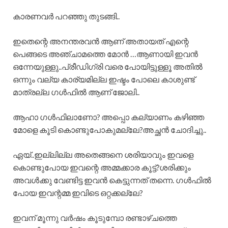
കാരണവർ പറഞ്ഞു തുടങ്ങി..
ഇതെന്റെ അനന്തരവൻ ആണ് അതായത് എന്റെ
പെങ്ങടെ അഞ്ചാമത്തെ മോൻ …ആണായി ഇവൻ
ഒന്നേയുള്ളു..പ്രീഡിഗ്രി വരെ പോയിട്ടുള്ളൂ അതിൽ
ഒന്നും വല്യ കാര്യമില്ല ഇഷ്ടം പോലെ കാശുണ്ട്
മാത്രല്ല ഗൾഫിൽ ആണ് ജോലി..
ആഹാ ഗൾഫിലാണോ? അപ്പൊ കല്യാണം കഴിഞ്ഞ
മോളെ കൂടി കൊണ്ടുപോകുമല്ലേ?അച്ഛൻ ചോദിച്ചു..
ഏയ്..ഇല്ലില്ല അതെങ്ങനെ ശരിയാവും ഇവളെ
കൊണ്ടുപോയ ഇവന്റെ അമ്മക്കാര കൂട്ട്?ശരിക്കും
അവൾക്കു വേണ്ടിട്ട ഇവൻ കെട്ടുന്നത് തന്നെ. ഗൾഫിൽ
പോയ ഇവന്റമ്മ ഇവിടെ ഒറ്റക്കല്ലേ?
ഇവന് മൂന്നു വർഷം കൂടുമ്പോ രണ്ടാഴ്ചത്തെ