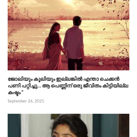
ജോലിയും കൂലിയും ഇല്ലങ്കിൽ എന്താ ചെക്കൻ
പണി പറ്റിച്ചു… ആ പെണ്ണിന് ഒരു ജീവിതം കിട്ടിയില്ല
കഷ്ടം “
September 26, 2025