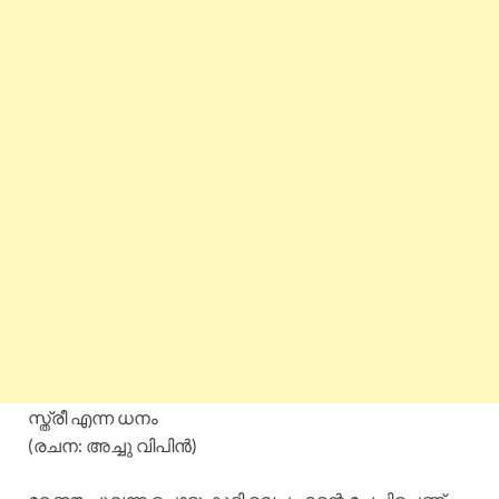
സ്ത്രീ എന്ന ധനം
(രചന: അച്ചു വിപിൻ)