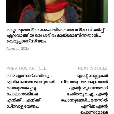
മറ്റൊരുത്തൻ്റെ കരംപതിഞ്ഞ അവൻ്റെ വിയർപ്പ്
ഏറ്റുവാങ്ങിയ ഒരു ശരീരം മാത്രമാണിന്ന് താൻ…
വെറുപ്പാണ് സ്വയം
August 8, 2025
PREVIOUS ARTICLE
NEXT ARTICLE
താര എന്നോട് ക്ഷമിക്കു….
എന്റെ കണ്ണുകൾ
എനിക്കെന്തോ താനുമായി
നിറഞ്ഞു.. അവളെ ഞാൻ
പൊരുത്തപ്പെട്ടു
എന്റെ ഹൃദയത്തോട്
പോകാനാകില്ല
ചേർത്തു വച്ചു.. എന്റെ
എനിക്ക്…. എനിക്ക്
പൊന്നുമോൾ… മനസിൽ
ഡിവോഴ്സ് വേണം..
എനിക്ക് എന്റെ
പൊന്നുമോളെ