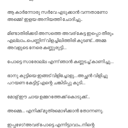
ആ കാർന്നോരു സർവേ എടുക്കാൻ വന്നതാണോ
അമ്മെ? ഇളയ അനിയത്തി ചോദിച്ചു..
മിണ്ടാതിരിക്കടി അസത്തെ അവര് കേട്ട ഇപ്പൊ തീരും
എല്ലാം..പെണ്ണിന് വിളച്ചിലിത്തിരി കൂടണ്ട്…അമ്മ
അവളുടെ നേരെ കണ്ണുരുട്ടി…
പോട്ടെ സാരോല്ല എന്ന് ഞാൻ കണ്ണടച്ച് കാണിച്ചു…
ഭാനു കുട്ടിയെ ഇങ്ങട് വിളിച്ചോളു…അച്ഛൻ വിളിച്ചു
പറയണ കേട്ടിട്ട് എന്റെ ചങ്കിടിപ്പു കൂടി…
മോള് ഈ ചായ ഉമ്മറത്തേക്ക് കൊടുക്ക്…
അമ്മെ… എനിക്ക് മൂത്രമൊഴിക്കാൻ തോന്നണു.
ഇപ്പഴോ?അവര് പോട്ടെ എന്നിട്ടാവാം..നിന്റെ