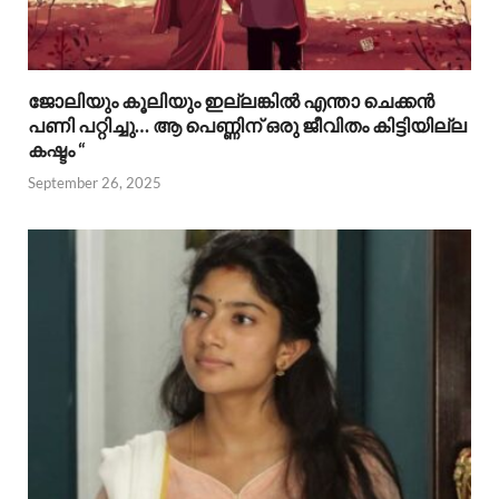
ജോലിയും കൂലിയും ഇല്ലങ്കിൽ എന്താ ചെക്കൻ
പണി പറ്റിച്ചു… ആ പെണ്ണിന് ഒരു ജീവിതം കിട്ടിയില്ല
കഷ്ടം “
September 26, 2025