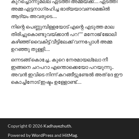
കുറച്ചൊന്നുമല്ല ഏടത്തി അമ്മയ്ക്ക്…. ഏടത്തി
അമ്മ ഏട്ടനാഗ്രഹിച്ച ഭാര്യയാവണമെങ്കിൽ
ആദ്യം അവരുടെ….
നിന്റെ പെണ്ണുമ്പിള്ളയോട് എന്റെ എടുത്ത മാല
തിരിച്ചുകൊണ്ടുവയ്ക്കാൻ പറ!”” ​മനോജ് ജോലി
കഴിഞ്ഞ് വൈകിട്ട് വീട്ടിലേക്ക് വന്നപ്പോൾ അമ്മ
ഉറഞ്ഞു തുള്ളി….
ഒന്നടങ്ങ് കൊച്ചേ.. കുറെ നേരമായല്ലോ നീ
ഇങ്ങനെ ചറപറാ എന്തൊക്കെയോ പറയുന്നു..
അവൻ ഇവിടെ നിന്ന് കറങ്ങീട്ടുണ്ടേൽ അത് ദേ ഈ
കൊച്ചിനോട് ഇഷ്ടം ഉള്ളോണ്ട്….
Copyright © 2026
Kadhayezhuth
.
Powered by
WordPress
and
HitMag
.