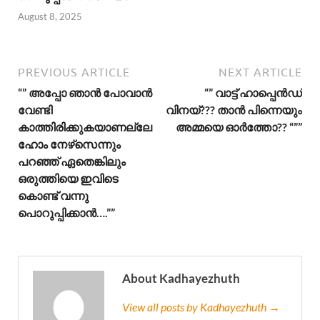
August 8, 2025
PREVIOUS ARTICLE
NEXT ARTICLE
“” അപ്പോ ഞാൻ പോവാൻ
“” വാട്ട് ഹാപ്പെൻഡ്
വേണ്ടി
വിനയ്??? താൻ പിന്നെയും
കാത്തിരിക്കുകയാണല്ലേ
അമ്മയെ ഓർത്തോ?? “””
ഹോം നേഴ്‌സെന്നും
പറഞ്ഞ് ഏതെങ്കിലും
ഒരുത്തിയെ ഇവിടെ
കൊണ്ട് വന്നു
പൊറുപ്പിക്കാൻ….””
About Kadhayezhuth
View all posts by Kadhayezhuth →