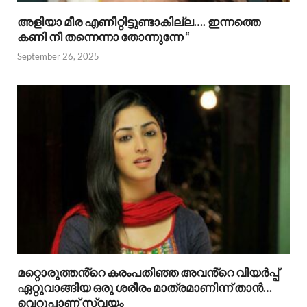
അളിയാ മീര എണീറ്റിട്ടുണ്ടാകില്ല…. ഇന്നത്തെ
കണി നീ തന്നെന്നാ തോന്നുന്നേ “
September 26, 2025
മറ്റൊരുത്തൻ്റെ കരംപതിഞ്ഞ അവൻ്റെ വിയർപ്പ്
ഏറ്റുവാങ്ങിയ ഒരു ശരീരം മാത്രമാണിന്ന് താൻ…
വെറുപ്പാണ് സ്വയം