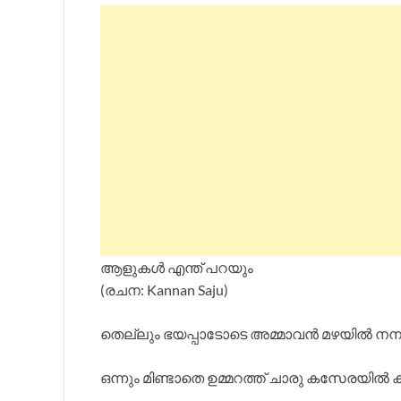
ആളുകൾ എന്ത് പറയും
(രചന: Kannan Saju)
തെല്ലും ഭയപ്പാടോടെ അമ്മാവൻ മഴയിൽ നന
ഒന്നും മിണ്ടാതെ ഉമ്മറത്ത് ചാരു കസേരയിൽ 