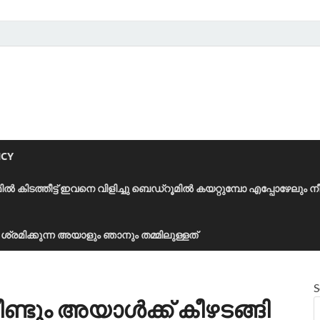
ICY
മിൽ കിടത്തീട്ട് ഇവനെ വിളിച്ചു ബെഡ്‌റൂമിൽ കയറ്റുമ്പോ എപ്പോഴേലും ന
ാൻ ശ്രമിക്കുന്ന അയാളും ഞാനും തമ്മിലുള്ളത്
S
ണ്ടും അയാൾക്ക്‌ കീഴടങ്ങി