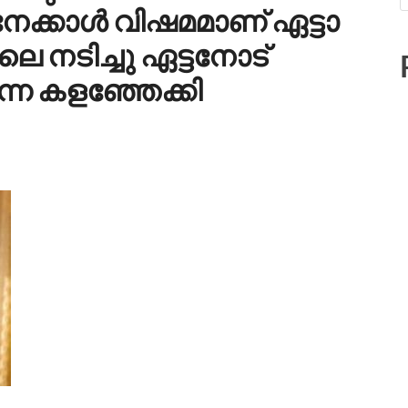
ിനേക്കാൾ വിഷമമാണ് ഏട്ടാ
െ നടിച്ചു ഏട്ടനോട്
്നെ കളഞ്ഞേക്കി