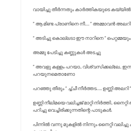
വായിച്ചു തീർന്നതും കാർത്തികയുടെ കയ്യി
” ആ മിണ്ട പ്രാണിനെ നീ…. ” അമ്മാവൻ അലറി
” അടിച്ചു കൊല്ലടാ ഈ നാറിനെ ” പെറ്റമ്മയും
അമ്മു പേടിച്ചു കണ്ണുകൾ അടച്ചു
” അവളു കള്ളം പറയാ.. വിശ്വസിക്കല്ലേ..
പറയുനമെതാണോ
പറഞ്ഞു തീരും ” ച്ച്ചീ നീർത്തട….. ഉണ്ണി അലറി ”
ഉണ്ണി നീലിമയെ വലിച്ചജ് മാറ്റി നിർത്തി.. നൈറ്
പറിച്ചു വെച്ചിരിക്കുന്നതിന്റെ പാടുകൾ.
പിന്നിൽ വന്നു മുകളിൽ നിന്നും നൈറ്റി വലിച