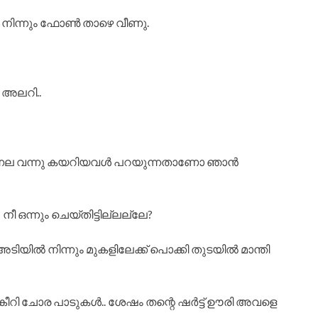
ൽ നിന്നും ഫോൺ താഴെ വീണു.
 അലറി..
 ഇന്നല വന്നു കയറിയവൾ പറയുന്നതാണോ ഞാൻ
 നീ ഒന്നും ചെയ്തിട്ടില്ലല്ലേ?
റി അടിയിൽ നിന്നും മുകളിലേക്ക് പൊക്കി തുടയിൽ മാന്തി
്ചു കീറി ചോര പാടുകൾ.. ശേഷം തന്റെ ഷർട്ട് ഊരി അവളെ