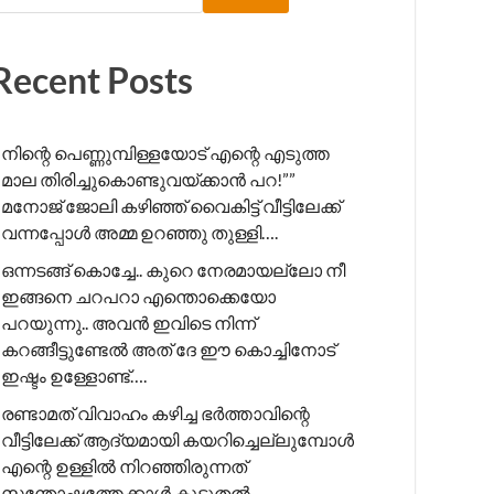
Recent Posts
നിന്റെ പെണ്ണുമ്പിള്ളയോട് എന്റെ എടുത്ത
മാല തിരിച്ചുകൊണ്ടുവയ്ക്കാൻ പറ!”” ​
മനോജ് ജോലി കഴിഞ്ഞ് വൈകിട്ട് വീട്ടിലേക്ക്
വന്നപ്പോൾ അമ്മ ഉറഞ്ഞു തുള്ളി….
ഒന്നടങ്ങ് കൊച്ചേ.. കുറെ നേരമായല്ലോ നീ
ഇങ്ങനെ ചറപറാ എന്തൊക്കെയോ
പറയുന്നു.. അവൻ ഇവിടെ നിന്ന്
കറങ്ങീട്ടുണ്ടേൽ അത് ദേ ഈ കൊച്ചിനോട്
ഇഷ്ടം ഉള്ളോണ്ട്….
രണ്ടാമത് വിവാഹം കഴിച്ച ഭർത്താവിന്റെ
വീട്ടിലേക്ക് ആദ്യമായി കയറിച്ചെല്ലുമ്പോൾ
എന്റെ ഉള്ളിൽ നിറഞ്ഞിരുന്നത്
സന്തോഷത്തേക്കാൾ കൂടുതൽ