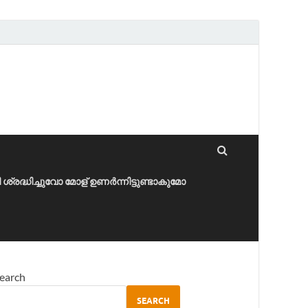
ീ ശ്രദ്ധിച്ചുവോ മോള് ഉണർന്നിട്ടുണ്ടാകുമോ
earch
SEARCH