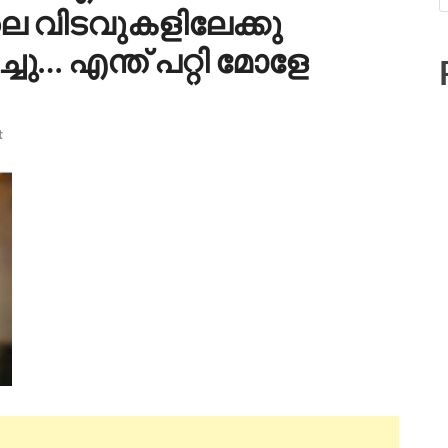
െ വിടവുകളിലേക്കു
ചു… എന്ത് പറ്റി മോളേ
t