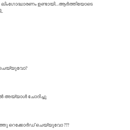
ു… ലിംഗോദ്ധാരണം ഉണ്ടായി…ആർത്തിയോടെ
..
ചെയ്യുവോ?
ൽ അയ്യാൾ ചോദിച്ചു
്തു റെക്കോർഡ് ചെയ്യുവോ ???