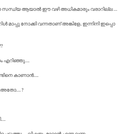
 സന്ധ്യ ആയാൽ ഈ വഴി അധികമാരും വരാറില്ല …
ാപ്പു നോക്കി വന്നതാണ് അങ്കിളേ.. ഇന്നിനി ഇപ്പൊ
??
യം എറിഞ്ഞു….
രണ്ടിനെ കാണാൻ….
ോ അതോ…. ?
….
െടുത്തു…. വിഷയം മാറ്റാൻ എന്ന വണ്ണം