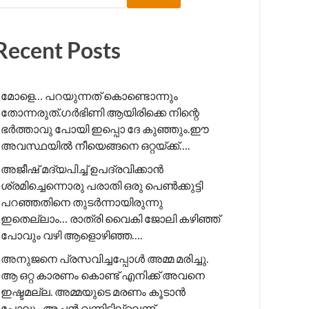
Recent Posts
മോളെ… പറയുന്നത് കൊണ്ടൊന്നും
തോന്നരുത്.ഗർഭിണി ആയിരിക്കെ നിന്റെ
ഭർത്താവു പോയി ഇപ്പൊ ദേ കുഞ്ഞും.ഈ
അവസ്ഥയിൽ നീയെങ്ങനെ ഒറ്റയ്ക്ക്….
അജീഷ് മദ്യപിച്ച് ഉപദ്രവിക്കാൻ
ശ്രമിച്ചെന്നൊരു പരാതി ഒരു പെൺക്കുട്ടി
പറഞ്ഞതിനെ തുടർന്നായിരുന്നു
ഇതെല്ലാം… രാത്രി വൈകി ജോലി കഴിഞ്ഞ്
പോവും വഴി ആളൊഴിഞ്ഞ….
അനുജനെ പ്രസവിച്ചപ്പോൾ അമ്മ മരിച്ചു.
ആ ഒറ്റ കാരണം കൊണ്ട് എനിക്ക് അവനെ
ഇഷ്ടമല്ല. അമ്മയുടെ മരണം കൂടാൻ
പോലും അച്ഛൻ വന്നിട്ടില്ലെന്ന്