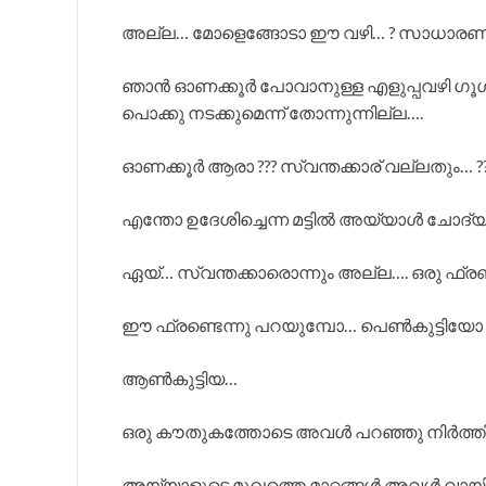
അല്ല… മോളെങ്ങോടാ ഈ വഴി… ? സാധാരണ
ഞാൻ ഓണക്കൂർ പോവാനുള്ള എളുപ്പവഴി ഗൂഗിൾ മ
പൊക്കു നടക്കുമെന്ന് തോന്നുന്നില്ല….
ഓണക്കൂർ ആരാ ??? സ്വന്തക്കാര് വല്ലതും… ?
എന്തോ ഉദേശിച്ചെന്ന മട്ടിൽ അയ്യാൾ ചോദ്
ഏയ്‌… സ്വന്തക്കാരൊന്നും അല്ല…. ഒരു ഫ്
ഈ ഫ്രണ്ടെന്നു പറയുമ്പോ… പെൺകുട്ടിയ
ആൺകുട്ടിയ…
ഒരു കൗതുകത്തോടെ അവൾ പറഞ്ഞു നിർത്തി
അയ്യാളുടെ മുഖത്തെ മാറ്റങ്ങൾ അവൾ വായിച്ച