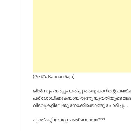
(രചന: Kannan Saju)
ജീൻസും ഷർട്ടും ധരിച്ചു തന്റെ കാറിന്റെ പ
പരിശോധിക്കുകയായിരുന്നു യുവതിയുടെ അടു
വിടവുകളിലേക്കു നോക്കിക്കൊണ്ടു ചോദിച്ചു…
എന്ത് പറ്റി മോളേ പഞ്ചറായോ????