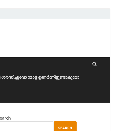
ീ ശ്രദ്ധിച്ചുവോ മോള് ഉണർന്നിട്ടുണ്ടാകുമോ
earch
SEARCH