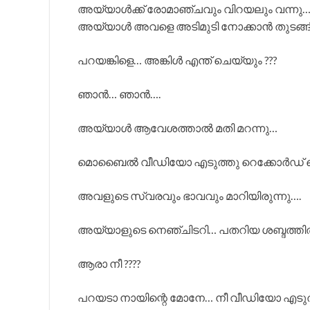
അയ്യാൾക്ക് രോമാഞ്ചവും വിറയലും വന്ന
അയ്യാൾ അവളെ അടിമുടി നോക്കാൻ തുടങ്ങി
പറയങ്കിളെ… അങ്കിൾ എന്ത് ചെയ്യും ???
ഞാൻ… ഞാൻ….
അയ്യാൾ ആവേശത്താൽ മതി മറന്നു…
മൊബൈൽ വീഡിയോ എടുത്തു റെക്കോർഡ് 
അവളുടെ സ്വരവും ഭാവവും മാറിയിരുന്നു….
അയ്യാളുടെ നെഞ്ചിടറി… പതറിയ ശബ്ദത്തി
ആരാ നീ ????
പറയടാ നായിന്റെ മോനേ… നീ വീഡിയോ എടുത