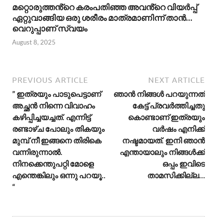
മറ്റൊരുത്തൻ്റെ കരംപതിഞ്ഞ അവൻ്റെ വിയർപ്പ്
ഏറ്റുവാങ്ങിയ ഒരു ശരീരം മാത്രമാണിന്ന് താൻ…
വെറുപ്പാണ് സ്വയം
August 8, 2025
PREVIOUS ARTICLE
NEXT ARTICLE
” ഇത്രയും പാടുപെട്ടാണ്
ഞാൻ നിങ്ങൾ പറയുന്നത്
അച്ഛൻ നിന്നെ വിവാഹം
കേട്ട് പ്രവർത്തിച്ചതു
കഴിപ്പിച്ചയച്ചത്. എന്നിട്ട്
കൊണ്ടാണ് ഇത്രയും
രണ്ടാഴ്ച പോലും തികയും
വർഷം എനിക്ക്
മുമ്പ് നീ ഇങ്ങനെ തിരികെ
നഷ്ടമായത്. ഇനി ഞാൻ
വന്നിരുന്നാൽ.
എന്തായാലും നിങ്ങൾക്ക്
നിനക്കെന്തുപറ്റി മോളെ
ഒപ്പം ഇവിടെ
എന്തെങ്കിലും ഒന്നു പറയൂ..
താമസിക്കില്ല…
“