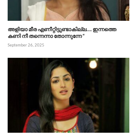
അളിയാ മീര എണീറ്റിട്ടുണ്ടാകില്ല…. ഇന്നത്തെ
കണി നീ തന്നെന്നാ തോന്നുന്നേ “
September 26, 2025