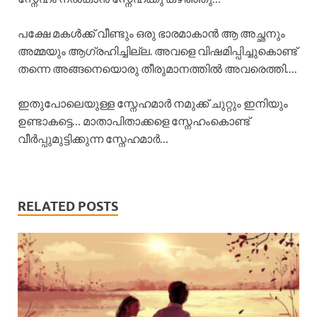
പക്ഷേ മകൾക്ക് വീണ്ടും ഒരു ഭാരമാകാൻ ആ അച്ഛനും
അമ്മയും ആഗ്രഹിച്ചില്ല. അവളെ വിഷമിപ്പിച്ചുകൊണ്ട്
തന്നെ അങ്ങനെയൊരു തീരുമാനത്തിൽ അവരെത്തി….
ഇതുപോലെയുള്ള സ്നേഹമാർ നമുക്ക് ചുറ്റും ഇനിയും
ഉണ്ടാകട്ടെ… മാതാപിതാക്കളെ സ്നേഹംകൊണ്ട്
വീർപ്പുമുട്ടിക്കുന്ന സ്നേഹമാർ…
RELATED POSTS