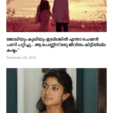
ജോലിയും കൂലിയും ഇല്ലങ്കിൽ എന്താ ചെക്കൻ
പണി പറ്റിച്ചു… ആ പെണ്ണിന് ഒരു ജീവിതം കിട്ടിയില്ല
കഷ്ടം “
September 26, 2025