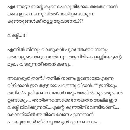
എങ്ങോട്ട്..? തന്റെ കൂടെ പൊറുതിക്കോ.. അതോ താൻ
കണ്ട ഇടം നടന്നു വിത്ത് പാകി ഉണ്ടാകുന്ന
കുഞ്ഞുങ്ങൾക്ക്‌ തള്ള ആവാനോ..???
ലക്ഷ്മി…!!!
എന്നിൽ നിന്നും വാക്കുകൾ പുറത്തേക്ക് വന്നതും
അയാളുടെ ശബ്ദം ഉയർന്നു… ആ നിമിഷം ഉണ്ണിയേട്ടന്റെ
മുഖം വിടരുന്നത് ഞാൻ കണ്ടു…
അലറരുത് താൻ..” തനിക് നാണം ഉണ്ടോടോഎന്നെ
വിളിക്കാൻ ഈ തള്ളയെ പറഞ്ഞു വിടാൻ.. “” ഇനിയും
തനിക്ക്‌ പുതിയ ബന്ധങ്ങൾ വരും അതിൽ കുഞ്ഞുങ്ങൾ
ഉണ്ടാകും… അതിനെയൊക്കെ നോക്കാൻ അല്ല ഈ
ലക്ഷ്മി ജീവിക്കുന്നത്….എന്റെ കുഞ്ഞിന് വേണ്ടിയാണ്…..
കോടതിയിൽ അതിനെ വേണ്ട എന്ന് താൻ
പറയുമ്പോൾ തീർന്നു അച്ഛൻ എന്ന ബന്ധം…