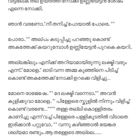
വീട്ടിലേക് തല ഉയർത്തി നോക്കി ഉണ്ണിയേട്ടൻ ശേഷം
എന്നെ നോക്കി..
ഞാൻ വരണോ..”നീ തനിച്ച് പോയാൽ പോരെ.. “”
പോരാ.. “” അല്പം കടുപ്പിച്ചു പറഞ്ഞു കൊണ്ട്
അകത്തേക്ക് കയറുമ്പോൾ ഉണ്ണിയേട്ടൻ പുറകെ കയറി..
അല്ലങ്കിലും എനിക്ക് അറിയാമായിരുന്നു ലക്ഷ്മി വരും
എന്ന്..”മോളെ..” ഓടി വന്ന അമ്മ കുഞ്ഞിനെ പിടിച്ച്
കൊണ്ട് അകത്തേക്ക് നോക്കി ഉറക്കെ വിളിച്ചു…
മോനെ രാജേഷേ.. “” ദേ ലക്ഷ്മി വന്നെടാ..”” അവൻ
കുളിക്കുവാ മോളെ.. “‘ പിള്ളേരെ സ്കൂളിൽ നിന്നും വിളിച്ച്
കൊണ്ട് വരണ്ടേ…”””” തള്ള തല്ലി കൊള്ളിതരം
കാണിച്ചു എന്ന് വച്ച് പിള്ളേരെ പള്ളികൂടതിൽ വിടാതെ
ഇരിക്കാൻ പറ്റുവോ.. “” വന്നു കഴിഞ്ഞാൽ ഭയങ്കര
ശല്യമാ രണ്ടും..ആ തള്ളേടെ അല്ലെ……