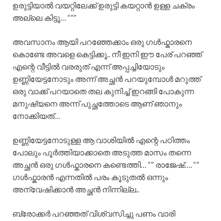
ഉരുട്ടിയാൽ വയറ്റിലേക്ക് ഉരുട്ടി കയറ്റാൻ ഉള്ള ചക്രം
അല്ലെ കിട്ടൂ… “””
അവസാനം ആയി പറഞ്ഞേക്കാം ഒരു ഗൾഫ്കാരനെ
കൊണ്ടേ അവളെ കെട്ടിക്കൂ.. നീ ഇനി ഈ പേര് പറഞ്ഞ്
എന്റെ വീട്ടിൽ വരരുത് എന്ന് അപ്പച്ചിയോടും
ഉണ്ണിയേട്ടനോടും അന്ന് അച്ഛൻ പറയുമ്പോൾ മറുത്ത്
ഒരു വാക്ക് പറയാതെ തല കുനിച്ച് ഇറങ്ങി പോകുന്ന
മനുഷ്യനെ അന്ന് പുച്ഛത്തോടെ ആണ് ഞാനും
നോക്കിയത്…
ഉണ്ണിയേട്ടനോടുള്ള ആ വാശിയിൽ എന്റെ പഠിത്തം
പോലും പൂർത്തിയാക്കാതെ അടുത്ത മാസം തന്നെ
അച്ഛൻ ഒരു ഗൾഫ്കാരനെ കണ്ടെത്തി… “” രാജേഷ്…. “”
ഗൾഫ്കാരൻ എന്നതിൽ പരം കൂടുതൽ ഒന്നും
അന്വേഷിക്കാൻ അച്ഛൻ നിന്നില്ല..
ബ്രോക്കർ പറഞ്ഞത് വിശ്വസിച്ചു പണം വാരി