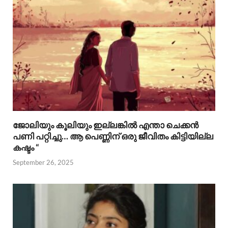
ജോലിയും കൂലിയും ഇല്ലങ്കിൽ എന്താ ചെക്കൻ
പണി പറ്റിച്ചു… ആ പെണ്ണിന് ഒരു ജീവിതം കിട്ടിയില്ല
കഷ്ടം “
September 26, 2025