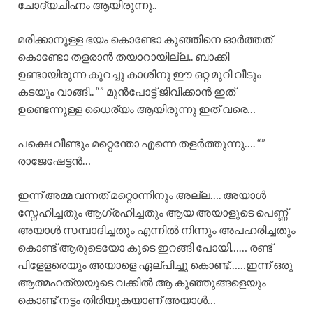
ചോദ്യചിഹ്നം ആയിരുന്നു..
മരിക്കാനുള്ള ഭയം കൊണ്ടോ കുഞ്ഞിനെ ഓർത്തത്
കൊണ്ടോ തളരാൻ തയാറായില്ല.. ബാക്കി
ഉണ്ടായിരുന്ന കുറച്ചു കാശിനു ഈ ഒറ്റ മുറി വീടും
കടയും വാങ്ങി.. “” മുൻപോട്ട് ജീവിക്കാൻ ഇത്
ഉണ്ടെന്നുള്ള ധൈര്യം ആയിരുന്നു ഇത് വരെ…
പക്ഷെ വീണ്ടും മറ്റെന്തോ എന്നെ തളർത്തുന്നു…. “”
രാജേഷേട്ടൻ…
ഇന്ന് അമ്മ വന്നത് മറ്റൊന്നിനും അല്ല…. അയാൾ
സ്നേഹിച്ചതും ആഗ്രഹിച്ചതും ആയ അയാളുടെ പെണ്ണ്
അയാൾ സമ്പാദിച്ചതും എന്നിൽ നിന്നും അപഹരിച്ചതും
കൊണ്ട് ആരുടെയോ കൂടെ ഇറങ്ങി പോയി…… രണ്ട്
പിളേളരെയും അയാളെ ഏല്പിച്ചു കൊണ്ട്……ഇന്ന് ഒരു
ആത്മഹത്യയുടെ വക്കിൽ ആ കുഞ്ഞുങ്ങളെയും
കൊണ്ട് നട്ടം തിരിയുകയാണ് അയാൾ…