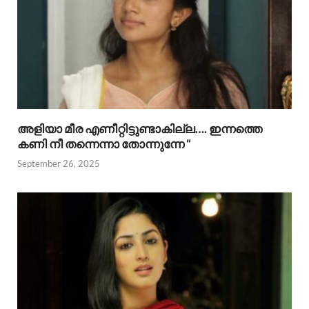
അളിയാ മീര എണീറ്റിട്ടുണ്ടാകില്ല…. ഇന്നത്തെ
കണി നീ തന്നെന്നാ തോന്നുന്നേ “
September 26, 2025