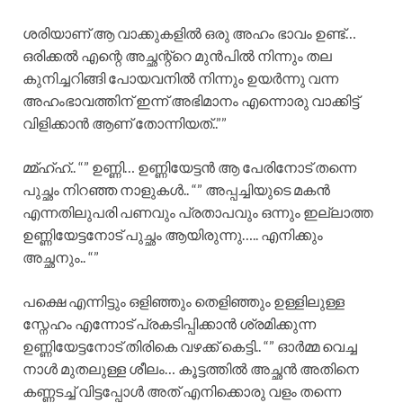
ശരിയാണ് ആ വാക്കുകളിൽ ഒരു അഹം ഭാവം ഉണ്ട്…
ഒരിക്കൽ എന്റെ അച്ഛന്റ്റെ മുൻപിൽ നിന്നും തല
കുനിച്ചറിങ്ങി പോയവനിൽ നിന്നും ഉയർന്നു വന്ന
അഹംഭാവത്തിന് ഇന്ന് അഭിമാനം എന്നൊരു വാക്കിട്ട്
വിളിക്കാൻ ആണ് തോന്നിയത്..””
മ്മ്ഹ്ഹ്.. “” ഉണ്ണി… ഉണ്ണിയേട്ടൻ ആ പേരിനോട് തന്നെ
പുച്ഛം നിറഞ്ഞ നാളുകൾ.. “” അപ്പച്ചിയുടെ മകൻ
എന്നതിലുപരി പണവും പ്രതാപവും ഒന്നും ഇല്ലാത്ത
ഉണ്ണിയേട്ടനോട് പുച്ഛം ആയിരുന്നു….. എനിക്കും
അച്ഛനും.. “”
പക്ഷെ എന്നിട്ടും ഒളിഞ്ഞും തെളിഞ്ഞും ഉള്ളിലുള്ള
സ്നേഹം എന്നോട് പ്രകടിപ്പിക്കാൻ ശ്രമിക്കുന്ന
ഉണ്ണിയേട്ടനോട് തിരികെ വഴക്ക് കെട്ടി.. “” ഓർമ്മ വെച്ച
നാൾ മുതലുള്ള ശീലം… കൂട്ടത്തിൽ അച്ഛൻ അതിനെ
കണ്ണടച്ച് വിട്ടപ്പോൾ അത് എനിക്കൊരു വളം തന്നെ