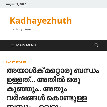
August 9, 2026
Kadhayezhuth
It's Story Time!
MAIN MENU
SHORT STORIES
അയാൾക് മറ്റൊരു ബന്ധം
ഉള്ളത്… അതിൽ ഒരു
കുഞ്ഞും.. അതും
വർഷങ്ങൾ കൊണ്ടുള്ള
ബന്ധം… വെറും