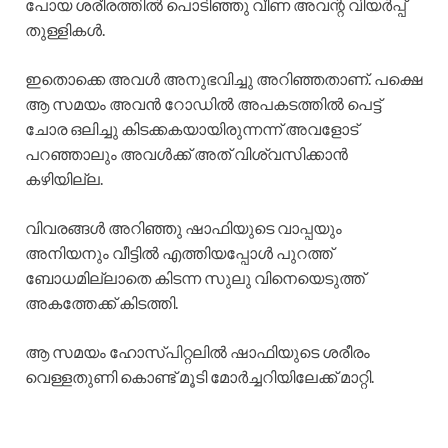
പോയ ശരീരത്തിൽ പൊടിഞ്ഞു വീണ അവന്റ വിയർപ്പ്
തുള്ളികൾ.
ഇതൊക്കെ അവൾ അനുഭവിച്ചു അറിഞ്ഞതാണ്. പക്ഷെ
ആ സമയം അവൻ റോഡിൽ അപകടത്തിൽ പെട്ട്
ചോര ഒലിച്ചു കിടക്കകയായിരുന്നന്ന് അവളോട്‌
പറഞ്ഞാലും അവൾക്ക് അത്‌ വിശ്വസിക്കാൻ
കഴിയില്ല.
വിവരങ്ങൾ അറിഞ്ഞു ഷാഫിയുടെ വാപ്പയും
അനിയനും വീട്ടിൽ എത്തിയപ്പോൾ പുറത്ത്
ബോധമില്ലാതെ കിടന്ന സുലു വിനെയെടുത്ത്‌
അകത്തേക്ക് കിടത്തി.
ആ സമയം ഹോസ്പിറ്റലിൽ ഷാഫിയുടെ ശരീരം
വെള്ളതുണി കൊണ്ട് മൂടി മോർച്ചറിയിലേക്ക് മാറ്റി.