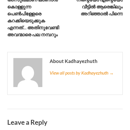
കൊള്ളുന്ന
വീട്ടിൽ ആരെങ്കിലും
പെൺപിള്ളേരെ
അറിഞ്ഞാൽ പിന്നെ
കറക്കിയെടുക്കുക
എന്നത്… അതിനുവേണ്ടി
അവന്മാരെ പല നമ്പറും
About Kadhayezhuth
View all posts by Kadhayezhuth →
Leave a Reply