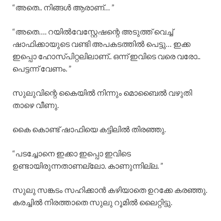
“അതെ.. നിങ്ങൾ ആരാണ്… ”
“അതെ…. റയിൽവേസ്റ്റേഷന്റെ അടുത്ത് വെച്ച്
ഷാഫിക്കായുടെ വണ്ടി അപകടത്തിൽ പെട്ടു… ഇക്ക
ഇപ്പൊ ഹോസ്പിറ്റലിലാണ്.. ഒന്ന് ഇവിടെ വരെ വരോ..
പെട്ടന്ന് വേണം. ”
സുലുവിന്റെ കൈയിൽ നിന്നും മൊബൈൽ വഴുതി
താഴെ വീണു.
കൈ കൊണ്ട് ഷാഫിയെ കട്ടിലിൽ തിരഞ്ഞു.
“പടച്ചോനെ ഇക്കാ ഇപ്പൊ ഇവിടെ
ഉണ്ടായിരുന്നതാണല്ലോ. കാണുന്നില്ല. ”
സുലു സങ്കടം സഹിക്കാൻ കഴിയാതെ ഉറക്കേ കരഞ്ഞു.
കരച്ചിൽ നിരത്താതെ സുലു റൂമിൽ ലൈറ്റിട്ടു.