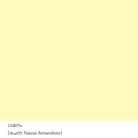
ഗമനം
(രചന: Navas Amandoor)