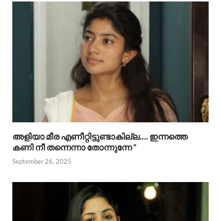
അളിയാ മീര എണീറ്റിട്ടുണ്ടാകില്ല…. ഇന്നത്തെ
കണി നീ തന്നെന്നാ തോന്നുന്നേ “
September 26, 2025