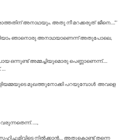
രാത്തതിന് അനാഥയും. അതു നീ മറക്കരുത് ജീനെ….”’
 എനിക്കറിയാം ഞാനൊരു അനാഥയാണെന്ന് അതുപോലെ,
ോയ ഒന്നുണ്ട് അമ്മച്ചിയുമൊരു പെണ്ണാണെന്ന്….
 …
ോളിയമ്മയുടെ മുഖത്തുനോക്കി പറയുമ്പോൾ അവളെ
രുന്നതെന്ന്. ….,
ം സഹിച്ചുമിവിടെ നിൽക്കാൻ… അതുകൊണ്ട് തന്നെ