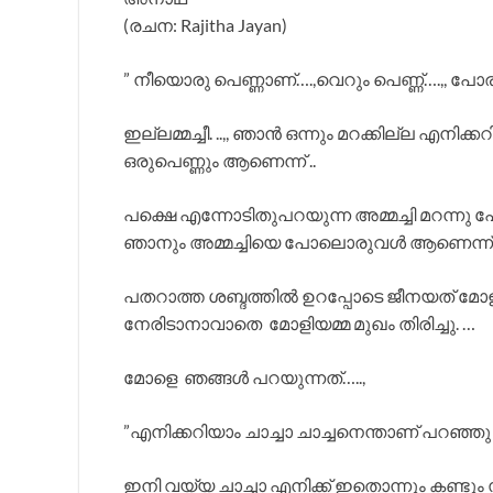
(രചന: Rajitha Jayan)
” നീയൊരു പെണ്ണാണ്….,വെറും പെണ്ണ്….,, പോ
ഇല്ലമ്മച്ചീ. ..,, ഞാൻ ഒന്നും മറക്കില്ല
ഒരുപെണ്ണും ആണെന്ന് ..
പക്ഷെ എന്നോടിതുപറയുന്ന അമ്മച്ചി മറന്നു പ
ഞാനും അമ്മച്ചിയെ പോലൊരുവൾ ആണെന്ന്.
പതറാത്ത ശബ്ദത്തിൽ ഉറപ്പോടെ ജീനയത് മ
നേരിടാനാവാതെ മോളിയമ്മ മുഖം തിരിച്ചു. …
മോളെ ഞങ്ങൾ പറയുന്നത്…..,
”എനിക്കറിയാം ചാച്ചാ ചാച്ചനെന്താണ് പറഞ്ഞു വ
ഇനി വയ്യ ചാച്ചാ എനിക്ക് ഇതൊന്നും കണ്ടു