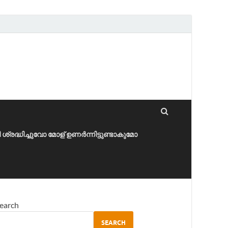
ീ ശ്രദ്ധിച്ചുവോ മോള് ഉണർന്നിട്ടുണ്ടാകുമോ
earch
SEARCH