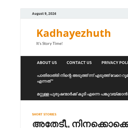
August 9, 2026
Kadhayezhuth
It's Story Time!
ABOUT US
CONTACT US
PRIVACY POL
പാതിരാത്രി നിന്റെ അടുത്ത് ന്ന് എടുത്ത് വേറെ റൂ
എന്നത് “
മറ്റുള്ള പുരുഷന്മാർക്ക് കൂടി എന്നെ പങ്കുവയ്ക്ക
SHORT STORIES
അതേടീ,, നിനക്കൊക്ക