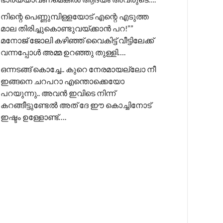
നിന്റെ പെണ്ണുമ്പിള്ളയോട് എന്റെ എടുത്ത
മാല തിരിച്ചുകൊണ്ടുവയ്ക്കാൻ പറ!”” ​
മനോജ് ജോലി കഴിഞ്ഞ് വൈകിട്ട് വീട്ടിലേക്ക്
വന്നപ്പോൾ അമ്മ ഉറഞ്ഞു തുള്ളി….
ഒന്നടങ്ങ് കൊച്ചേ.. കുറെ നേരമായല്ലോ നീ
ഇങ്ങനെ ചറപറാ എന്തൊക്കെയോ
പറയുന്നു.. അവൻ ഇവിടെ നിന്ന്
കറങ്ങീട്ടുണ്ടേൽ അത് ദേ ഈ കൊച്ചിനോട്
ഇഷ്ടം ഉള്ളോണ്ട്….