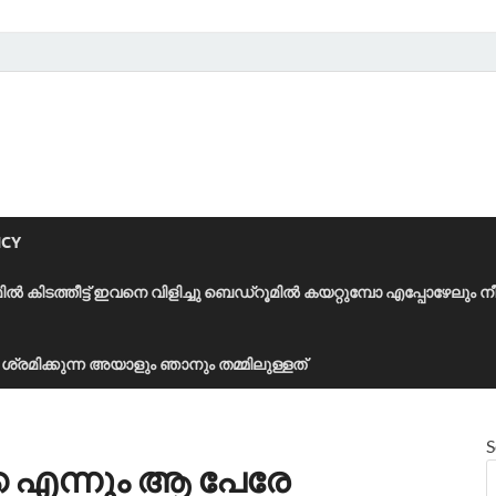
ICY
മിൽ കിടത്തീട്ട് ഇവനെ വിളിച്ചു ബെഡ്‌റൂമിൽ കയറ്റുമ്പോ എപ്പോഴേലും ന
ാൻ ശ്രമിക്കുന്ന അയാളും ഞാനും തമ്മിലുള്ളത്
S
െ എന്നും ആ പേരേ