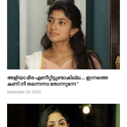
അളിയാ മീര എണീറ്റിട്ടുണ്ടാകില്ല…. ഇന്നത്തെ
കണി നീ തന്നെന്നാ തോന്നുന്നേ “
September 26, 2025