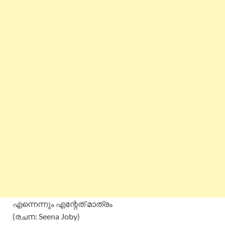
എന്നെന്നും എന്റേത് മാത്രം
(രചന: Seena Joby)