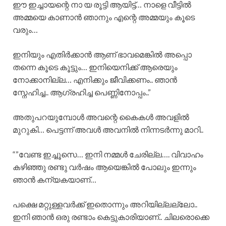
ഈ ഇച്ചായന്റെ നാ യ രൂട്ടി ആയിട്ട്… നാളെ വീട്ടിൽ
അമ്മയെ കാണാൻ ഞാനും എന്റെ അമ്മയും കൂടെ
വരും…
ഇനിയും എതിർക്കാൻ ആണ് ഭാവമെങ്കിൽ അപ്പൊ
തന്നെ കൂടെ കൂട്ടും… ഇനിയെനിക്ക് ആരെയും
നോക്കാനില്ല… എനിക്കും ജീവിക്കണം.. ഞാൻ
സ്നേഹിച്ച.. ആഗ്രഹിച്ച പെണ്ണിനോപ്പം..”
അതുപറയുമ്പോൾ അവന്റെ കൈകൾ അവളിൽ
മുറുകി… പെട്ടന്ന് അവൾ അവനിൽ നിന്നടർന്നു മാറി..
“”വേണ്ട ഇച്ചൂസെ… ഇനി നമ്മൾ ചേരില്ല…. വിവാഹം
കഴിഞ്ഞു രണ്ടു വർഷം ആയെങ്കിൽ പോലും ഇന്നും
ഞാൻ കന്യകയാണ്…
പക്ഷെ മറ്റുള്ളവർക്ക് ഇതൊന്നും അറിയില്ലല്ലോ..
ഇനി ഞാൻ ഒരു രണ്ടാം കെട്ടുകാരിയാണ്.. ചിലരൊക്കെ