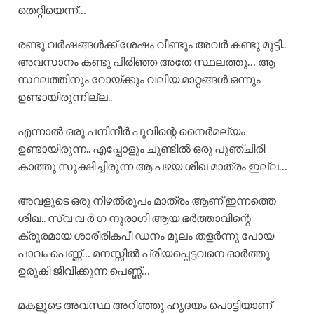
തെറ്റിയെന്ന്…
രണ്ടു വർഷങ്ങൾക്ക് ശേഷം വീണ്ടും അവർ കണ്ടു മുട്ടി..
അവസാനം കണ്ടു പിരിഞ്ഞ അതേ സ്ഥലത്തു… ആ
സ്ഥലത്തിനും റോയ്ക്കും വലിയ മാറ്റങ്ങൾ ഒന്നും
ഉണ്ടായിരുന്നില്ല..
എന്നാൽ ഒരു പനിനീർ പൂവിന്റെ നൈർമല്യം
ഉണ്ടായിരുന്ന.. എപ്പോളും ചുണ്ടിൽ ഒരു പുഞ്ചിരി
കാത്തു സൂക്ഷിച്ചിരുന്ന ആ പഴയ ശിഖ മാത്രം ഇല്ല…
അവളുടെ ഒരു നിഴൽരൂപം മാത്രം ആണ് ഇന്നത്തെ
ശിഖ.. സ്വ വ ർ ഗ നുരാഗി ആയ ഭർത്താവിന്റെ
ക്രൂരമായ ശാരീരികപീ ഡനം മൂലം തളർന്നു പോയ
പാവം പെണ്ണ്… മനസ്സിൽ പ്രിയപ്പെട്ടവനെ ഓർത്തു
ഉരുകി ജീവിക്കുന്ന പെണ്ണ്…
മകളുടെ അവസ്ഥ അറിഞ്ഞു ഹൃദയം പൊട്ടിയാണ്