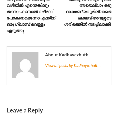
വഴിയിൽ എന്തെങ്കിലും
അതെല്ലാം ഒരു
തടസം കണ്ടാൽ വഴിമാറി
ദാക്ഷണ്യവുമില്ലാതെ
പോകണമെന്നോ എന്തിന്
ലക്ഷവ് അവളുടെ
ഒരു ഗ്ലാസ്‌ വെള്ളം
ശരീരത്തിൽ നടപ്പിലാക്കി,
എടുത്തു
About Kadhayezhuth
View all posts by Kadhayezhuth →
Leave a Reply