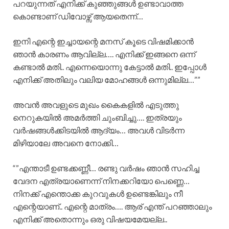
പറയുന്നത് എനിക്ക് കുഞ്ഞുങ്ങൾ ഉണ്ടാവാത്ത
കൊണ്ടാണ് ഡിവോഴ്സ് ആയതെന്ന്…
ഇനി എന്റെ ഇച്ചായന്റെ മനസ് കൂടെ വിഷമിക്കാൻ
ഞാൻ കാരണം ആവില്ല…. എനിക്ക് ഇങ്ങനെ ഒന്ന്
കണ്ടാൽ മതി.. എന്നെയൊന്നു കേട്ടാൽ മതി.. ഇപ്പോൾ
എനിക്ക് അതിലും വലിയ മോഹങ്ങൾ ഒന്നുമില്ല…””
അവൻ അവളുടെ മുഖം കൈകളിൽ എടുത്തു
നെറുകയിൽ അമർത്തി ചുംബിച്ചു…. ഇത്രയും
വർഷങ്ങൾക്കിടയിൽ ആദ്യം… അവൾ വിടർന്ന
മിഴിയാലേ അവനെ നോക്കി…
“”എന്താടീ ഉണ്ടക്കണ്ണീ… രണ്ടു വർഷം ഞാൻ സഹിച്ച
വേദന എത്രയാണെന്ന് നിനക്കറിയോ പെണ്ണെ…
നിനക്ക് എന്തൊക്ക കുറവുകൾ ഉണ്ടെങ്കിലും നീ
എന്റെയാണ്.. എന്റെ മാത്രം…. ആര് എന്ത് പറഞ്ഞാലും
എനിക്ക് അതൊന്നും ഒരു വിഷയമേയല്ല..