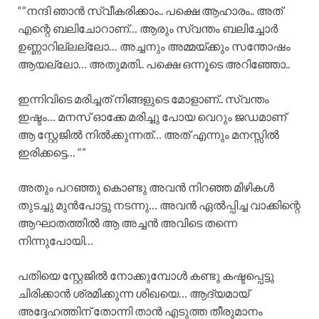
“”നന്ദി ഞാൻ സ്വീകരിക്കാം.. പക്ഷെ ആഹാരം.. അത്
എന്റെ ബലിചോറാണ്… ആരും സ്വന്തം ബലിച്ചോർ
ഉണ്ണാറില്ലല്ലോ… അച്ചനും അമ്മയ്ക്കും സന്തോഷം
ആയല്ലോ… അതുമതി.. പക്ഷെ ഒന്നൂടെ അറിഞ്ഞോ..
ഇന്നിവിടെ മരിച്ചത് നിങ്ങളുടെ മോളാണ്.. സ്വന്തം
ഇഷ്ടം… മനസ് ഓക്കേ മരിച്ചു പോയ വെറും ജഡമാണ്
ആ സ്റ്റേജിൽ നിൽക്കുന്നത്… അത് എന്നും മനസ്സിൽ
ഇരിക്കട്ടെ… “”
അതും പറഞ്ഞു കൊണ്ടു അവൻ നിറഞ്ഞ മിഴികൾ
തുടച്ചു മുൻപോട്ടു നടന്നു… അവൻ ഏൽപ്പിച്ച വാക്കിന്റെ
ആഘാതത്തിൽ ആ അച്ചൻ അവിടെ തന്നെ
നിന്നുപോയി…
പതിയെ സ്റ്റേജിൽ നോക്കുമ്പോൾ കണ്ടു കഷ്ടപ്പെട്ടു
ചിരിക്കാൻ ശ്രമിക്കുന്ന ശിഖയെ… ആദ്യമായ്
അദ്ദേഹത്തിന് തോന്നി താൻ എടുത്ത തീരുമാനം