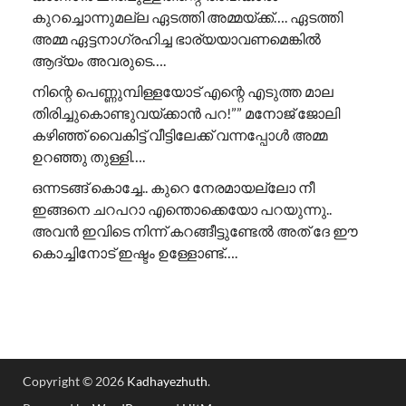
കുറച്ചൊന്നുമല്ല ഏടത്തി അമ്മയ്ക്ക്…. ഏടത്തി
അമ്മ ഏട്ടനാഗ്രഹിച്ച ഭാര്യയാവണമെങ്കിൽ
ആദ്യം അവരുടെ….
നിന്റെ പെണ്ണുമ്പിള്ളയോട് എന്റെ എടുത്ത മാല
തിരിച്ചുകൊണ്ടുവയ്ക്കാൻ പറ!”” ​മനോജ് ജോലി
കഴിഞ്ഞ് വൈകിട്ട് വീട്ടിലേക്ക് വന്നപ്പോൾ അമ്മ
ഉറഞ്ഞു തുള്ളി….
ഒന്നടങ്ങ് കൊച്ചേ.. കുറെ നേരമായല്ലോ നീ
ഇങ്ങനെ ചറപറാ എന്തൊക്കെയോ പറയുന്നു..
അവൻ ഇവിടെ നിന്ന് കറങ്ങീട്ടുണ്ടേൽ അത് ദേ ഈ
കൊച്ചിനോട് ഇഷ്ടം ഉള്ളോണ്ട്….
Copyright © 2026
Kadhayezhuth
.