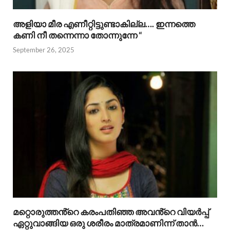
അളിയാ മീര എണീറ്റിട്ടുണ്ടാകില്ല…. ഇന്നത്തെ
കണി നീ തന്നെന്നാ തോന്നുന്നേ “
September 26, 2025
മറ്റൊരുത്തൻ്റെ കരംപതിഞ്ഞ അവൻ്റെ വിയർപ്പ്
ഏറ്റുവാങ്ങിയ ഒരു ശരീരം മാത്രമാണിന്ന് താൻ…