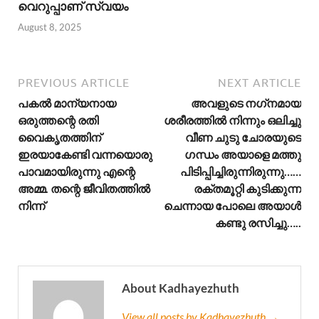
വെറുപ്പാണ് സ്വയം
August 8, 2025
PREVIOUS ARTICLE
NEXT ARTICLE
പകൽ മാന്യനായ
അവളുടെ നഗ്‌നമായ
ഒരുത്തന്റെ രതി
ശരീരത്തിൽ നിന്നും ഒലിച്ചു
വൈകൃതത്തിന്
വീണ ചുടു ചോരയുടെ
ഇരയാകേണ്ടി വന്നയൊരു
ഗന്ധം അയാളെ മത്തു
പാവമായിരുന്നു എന്റെ
പിടിപ്പിച്ചിരുന്നിരുന്നു……
അമ്മ. തന്റെ ജീവിതത്തിൽ
രക്തമൂറ്റി കുടിക്കുന്ന
നിന്ന്
ചെന്നായ പോലെ അയാൾ
കണ്ടു രസിച്ചു…..
About Kadhayezhuth
View all posts by Kadhayezhuth →