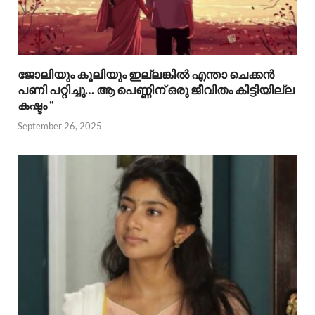
ജോലിയും കൂലിയും ഇല്ലങ്കിൽ എന്താ ചെക്കൻ
പണി പറ്റിച്ചു… ആ പെണ്ണിന് ഒരു ജീവിതം കിട്ടിയില്ല
കഷ്ടം “
September 26, 2025