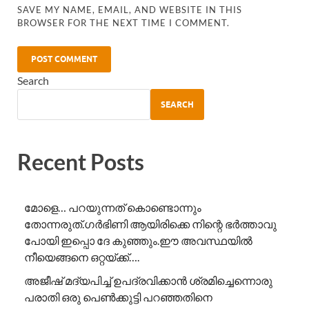
SAVE MY NAME, EMAIL, AND WEBSITE IN THIS
BROWSER FOR THE NEXT TIME I COMMENT.
Search
SEARCH
Recent Posts
മോളെ… പറയുന്നത് കൊണ്ടൊന്നും
തോന്നരുത്.ഗർഭിണി ആയിരിക്കെ നിന്റെ ഭർത്താവു
പോയി ഇപ്പൊ ദേ കുഞ്ഞും.ഈ അവസ്ഥയിൽ
നീയെങ്ങനെ ഒറ്റയ്ക്ക്….
അജീഷ് മദ്യപിച്ച് ഉപദ്രവിക്കാൻ ശ്രമിച്ചെന്നൊരു
പരാതി ഒരു പെൺക്കുട്ടി പറഞ്ഞതിനെ