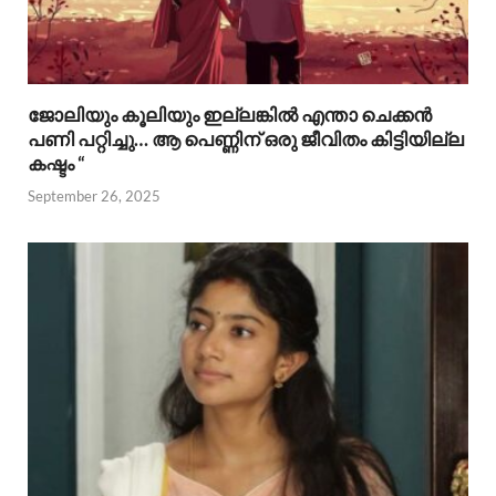
ജോലിയും കൂലിയും ഇല്ലങ്കിൽ എന്താ ചെക്കൻ
പണി പറ്റിച്ചു… ആ പെണ്ണിന് ഒരു ജീവിതം കിട്ടിയില്ല
കഷ്ടം “
September 26, 2025