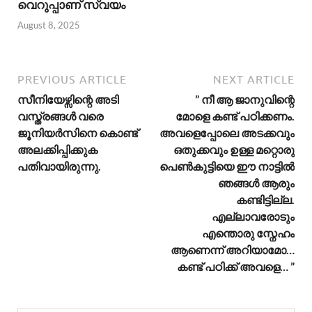
വെറുപ്പാണ് സ്വയം
August 8, 2025
PREVIOUS ARTICLE
NEXT ARTICLE
സീനിയേഴ്സിന്റെ അടി
” നീ ആ ജാനുവിന്റെ
വസ്ത്രങ്ങൾ വരെ
മോളെ കണ്ട് പഠിക്കണം.
ജൂനിയർസിനെ കൊണ്ട്
അവളെപ്പോലെ അടക്കവും
അലക്കിപ്പിക്കുക
ഒതുക്കവും ഉള്ള മറ്റൊരു
പതിവായിരുന്നു.
പെൺകുട്ടിയെ ഈ നാട്ടിൽ
ഞങ്ങൾ ആരും
കണ്ടിട്ടില്ല.
എല്ലാവരോടും
എന്തൊരു സ്നേഹം
ആണെന്ന് അറിയാമോ…
കണ്ട് പഠിക്ക് അവളെ… ”