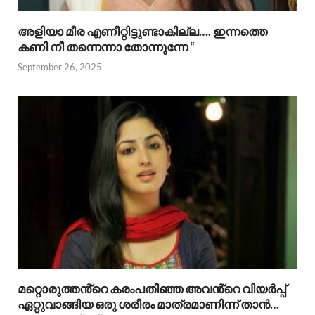
അളിയാ മീര എണീറ്റിട്ടുണ്ടാകില്ല…. ഇന്നത്തെ
കണി നീ തന്നെന്നാ തോന്നുന്നേ “
September 26, 2025
മറ്റൊരുത്തൻ്റെ കരംപതിഞ്ഞ അവൻ്റെ വിയർപ്പ്
ഏറ്റുവാങ്ങിയ ഒരു ശരീരം മാത്രമാണിന്ന് താൻ…