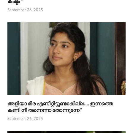
കഷ്ടം “
September 26, 2025
അളിയാ മീര എണീറ്റിട്ടുണ്ടാകില്ല…. ഇന്നത്തെ
കണി നീ തന്നെന്നാ തോന്നുന്നേ “
September 26, 2025