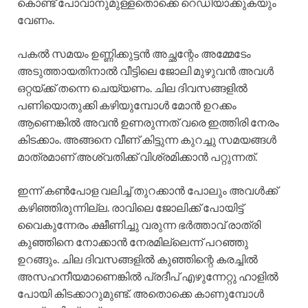
കൊണ്ട് പോവാനുമുള്ളതൊക്കെ റെഡിയാക്കുകയും
വേണം.
പകൽ സമയം ഉണ്ണിക്കുട്ടൻ അച്ഛന്റേം അമ്മേടേം
അടുത്തായതിനാൽ വീട്ടിലെ ജോലി മുഴുവൻ അവൾ
ഒറ്റയ്ക്ക് തന്നെ ചെയ്യണം. ചില ദിവസങ്ങളിൽ
പണിയൊതുക്കി കഴിയുമ്പോൾ മോൻ ഉറക്കം
ആണെങ്കിൽ അവൻ ഉണരുന്നത് വരെ ഇത്തിരി നേരം
കിടക്കാം. അങ്ങനെ വീണ് കിട്ടുന്ന കുറച്ചു സമയങ്ങൾ
മാത്രമാണ് അശ്വതിക്ക് വിശ്രമിക്കാൻ പറ്റുന്നത്.
ഇന്ന് കൺപോള വലിച്ച് തുറക്കാൻ പോലും അവൾക്ക്
കഴിഞ്ഞിരുന്നില്ല. രാവിലെ ജോലിക്ക് പോയിട്ട്
വൈകുന്നേരം ക്ഷീണിച്ചു വരുന്ന ഭർത്താവ് രാത്രി
കുഞ്ഞിനെ നോക്കാൻ നേരമില്ലെന്ന് പറഞ്ഞു
ഉറങ്ങും. ചില ദിവസങ്ങളിൽ കുഞ്ഞിന്റെ കരച്ചിൽ
അസഹനീയമാണെങ്കിൽ പ്രദീപ് എഴുന്നേറ്റു ഹാളിൽ
പോയി കിടക്കാറുമുണ്ട്. അതൊക്കെ കാണുമ്പോൾ