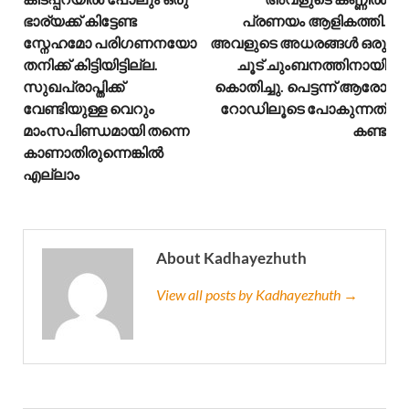
ഭാര്യക്ക് കിട്ടേണ്ട
പ്രണയം ആളികത്തി.
സ്നേഹമോ പരിഗണനയോ
അവളുടെ അധരങ്ങൾ ഒരു
തനിക്ക് കിട്ടിയിട്ടില്ല.
ചൂട് ചുംബനത്തിനായി
സുഖപ്രാപ്തിക്ക്
കൊതിച്ചു. പെട്ടന്ന് ആരോ
വേണ്ടിയുള്ള വെറും
റോഡിലൂടെ പോകുന്നത്
മാംസപിണ്ഡമായി തന്നെ
കണ്ട
കാണാതിരുന്നെങ്കിൽ
എല്ലാം
About Kadhayezhuth
View all posts by Kadhayezhuth →