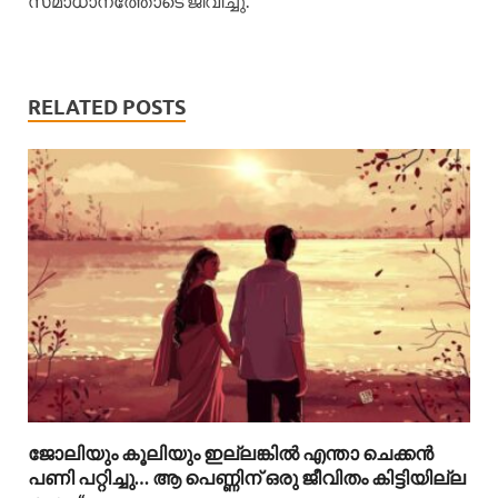
സമാധാനത്തോടെ ജീവിച്ചു.
RELATED POSTS
ജോലിയും കൂലിയും ഇല്ലങ്കിൽ എന്താ ചെക്കൻ
പണി പറ്റിച്ചു… ആ പെണ്ണിന് ഒരു ജീവിതം കിട്ടിയില്ല