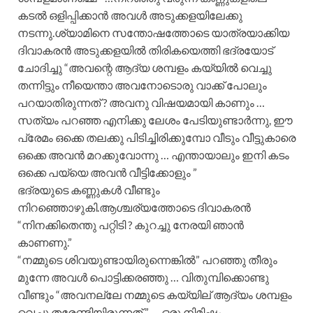
കടൽ ഒളിപ്പിക്കാൻ അവൾ അടുക്കളയിലേക്കു
നടന്നു.ശ്യാമിനെ സന്തോഷത്തോടെ യാത്രയാക്കിയ
ദിവാകരൻ അടുക്കളയിൽ തിരികയെത്തി ഭദ്രയോട്
ചോദിച്ചു “അവന്റെ ആദ്യ ശമ്പളം കയ്യിൽ വെച്ചു
തന്നിട്ടും നീയെന്താ അവനോടൊരു വാക്ക് പോലും
പറയാതിരുന്നത് ? അവനു വിഷയമായി കാണും …
സത്യം പറഞ്ഞ എനിക്കു ലേശം പേടിയുണ്ടാർന്നു, ഈ
പ്രേമം ഒക്കെ തലക്കു പിടിച്ചിരിക്കുമ്പോ വീടും വീട്ടുകാരെ
ഒക്കെ അവൻ മറക്കുവോന്നു … എന്തായാലും ഇനി കടം
ഒക്കെ പയ്യെ അവൻ വീട്ടിക്കോളും ”
ഭദ്രയുടെ കണ്ണുകൾ വീണ്ടും
നിറഞ്ഞൊഴുകി.ആശ്ചര്യത്തോടെ ദിവാകരൻ
“നിനക്കിതെന്തു പറ്റിടി ? കുറച്ചു നേരയി ഞാൻ
കാണണു.”
“നമ്മുടെ ശിവയുണ്ടായിരുന്നെങ്കിൽ” പറഞ്ഞു തീരും
മുന്നേ അവൾ പൊട്ടിക്കരഞ്ഞു … വിതുമ്പിക്കൊണ്ടു
വീണ്ടും “അവനല്ലേ നമ്മുടെ കയ്യില് ആദ്യം ശമ്പളം
വെച്ചു തരേണ്ടിയിരുന്നത് ” … ഒരു നിമിഷം