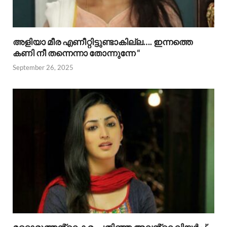
അളിയാ മീര എണീറ്റിട്ടുണ്ടാകില്ല…. ഇന്നത്തെ
കണി നീ തന്നെന്നാ തോന്നുന്നേ “
September 26, 2025