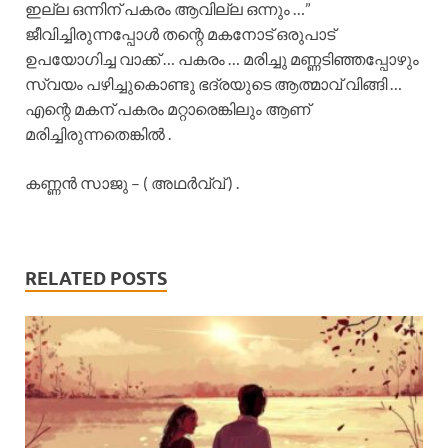
ഇല്ല ഒന്നിന് പകരം ആവില്ല ഒന്നും …”
ജീവിച്ചിരുന്നപ്പോൾ തന്റെ മകനോട് ഒരുപാട്
ഉപയോഗിച്ച വാക്ക് … പകരം … മരിച്ചു മണ്ണടിഞ്ഞപ്പോഴും
സ്വയം പഴിച്ചുകൊണ്ടു ഭദ്രയുടെ ആത്മാവ് വിങ്ങി …
എന്റെ മകന് പകരം മറ്റാരെങ്കിലും ആണ്
മരിച്ചിരുന്നതെങ്കിൽ .
കണ്ണൻ സാജു – ( അഥർവ്വ് ) .
RELATED POSTS