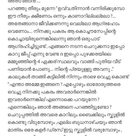
അതാ ഞാൻ …”
പറഞ്ഞു തീരും മുന്നേ “ഉവ്വ,തിന്നാൻ വന്നിരിക്കുമ്പോ
ഈ നീരും ക്ഷീണോം ഒന്നും കാണാറില്ലല്ലോ ?…
അതേങ്ങാനാ ജീവിക്കണന്നു വെല്ലോ ആഗ്രഹോം
വെണോം… നിനക്കു പകരം ആ കൊച്ചൗസേപ്പിന്റെ
കൊച്ചായിരുന്നെങ്കിലെന്നു ഞാൻ ഒരുപാട്
ആഗ്രഹിച്ചിട്ടുണ്ട് , എങ്ങനെ നടന്ന ചെറുക്കനാ ഇപ്പോ
കാറു ജീപ്പ് എന്നു വേണ്ട ദ ഇപ്പൊ പുഴക്കരയിലെ
മമ്മൂഞ്ഞിന്റെ 4 ഏക്കര് സ്ഥലവും വാങ്ങി പുതിയ വീട്
പണിയാൻ പോണു… നിന്റെ പ്രയുള്ളൂ അവനു ..”
കാലുകൾ താങ്ങി കട്ടിലിൽ നിന്നും താഴെ വെച്ചു കൊണ്ട്
“എന്താ അമ്മേ ഇങ്ങനെ ? എപ്പോഴും ഓരോരുത്തരെ
വെച്ചു നിനക്കു പകരം അവരാർന്നെങ്കിൽ
ഇവരാർന്നെങ്കില് എന്നൊക്കെ പറയുന്നേ ?
എന്നെങ്കിലും ഞാൻ അങ്ങനെ പറഞ്ഞിട്ടുണ്ടോ ?
ചെറുപ്പത്തിൽ അവരെ കാറിലും ബൈക്കിലും സ്കൂളിൽ
കൊണ്ടു വിടുമ്പോഴും ,എല്ല ബുധനാഴ്ചയും ഞാൻ
മാത്രം ഒരേ കളർ ഡ്രസ് ഇട്ടു സ്കൂളിൽ വരുമ്പോഴും ,