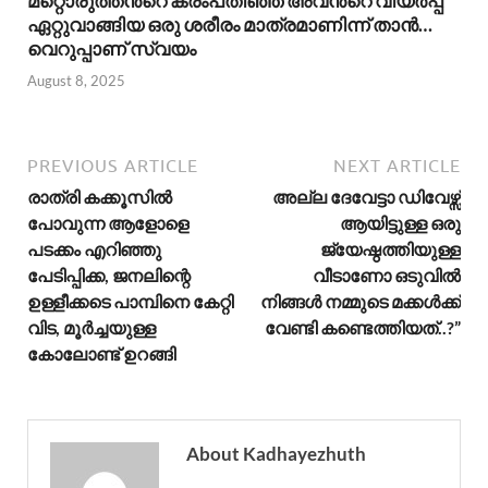
മറ്റൊരുത്തൻ്റെ കരംപതിഞ്ഞ അവൻ്റെ വിയർപ്പ്
ഏറ്റുവാങ്ങിയ ഒരു ശരീരം മാത്രമാണിന്ന് താൻ…
വെറുപ്പാണ് സ്വയം
August 8, 2025
PREVIOUS ARTICLE
NEXT ARTICLE
രാത്രി കക്കൂസിൽ
അല്ല ദേവേട്ടാ ഡിവേഴ്സ്
പോവുന്ന ആളോളെ
ആയിട്ടുള്ള ഒരു
പടക്കം എറിഞ്ഞു
ജ്യേഷ്ഠത്തിയുള്ള
പേടിപ്പിക്ക, ജനലിന്റെ
വീടാണോ ഒടുവിൽ
ഉള്ളീക്കടെ പാമ്പിനെ കേറ്റി
നിങ്ങൾ നമ്മുടെ മക്കൾക്ക്
വിട, മൂർച്ചയുള്ള
വേണ്ടി കണ്ടെത്തിയത്..?”
കോലോണ്ട് ഉറങ്ങി
About Kadhayezhuth