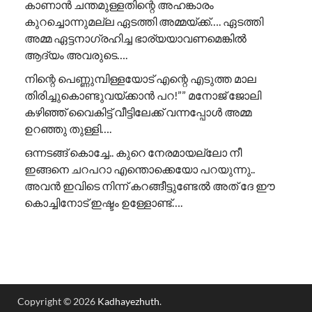
കാണാൻ ചന്തമുള്ളതിന്റെ അഹങ്കാരം
കുറച്ചൊന്നുമല്ല ഏടത്തി അമ്മയ്ക്ക്…. ഏടത്തി
അമ്മ ഏട്ടനാഗ്രഹിച്ച ഭാര്യയാവണമെങ്കിൽ
ആദ്യം അവരുടെ….
നിന്റെ പെണ്ണുമ്പിള്ളയോട് എന്റെ എടുത്ത മാല
തിരിച്ചുകൊണ്ടുവയ്ക്കാൻ പറ!”” ​മനോജ് ജോലി
കഴിഞ്ഞ് വൈകിട്ട് വീട്ടിലേക്ക് വന്നപ്പോൾ അമ്മ
ഉറഞ്ഞു തുള്ളി….
ഒന്നടങ്ങ് കൊച്ചേ.. കുറെ നേരമായല്ലോ നീ
ഇങ്ങനെ ചറപറാ എന്തൊക്കെയോ പറയുന്നു..
അവൻ ഇവിടെ നിന്ന് കറങ്ങീട്ടുണ്ടേൽ അത് ദേ ഈ
കൊച്ചിനോട് ഇഷ്ടം ഉള്ളോണ്ട്….
Copyright © 2026
Kadhayezhuth
.