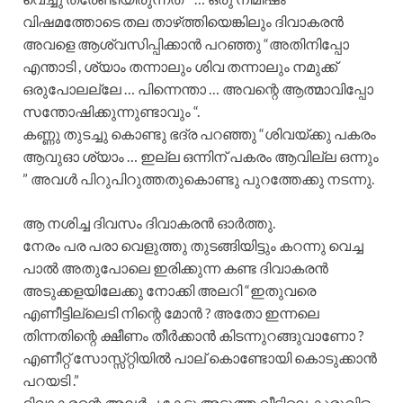
വിഷമത്തോടെ തല താഴ്‌ത്തിയെങ്കിലും ദിവാകരൻ
അവളെ ആശ്വസിപ്പിക്കാൻ പറഞ്ഞു “അതിനിപ്പോ
എന്താടി , ശ്യാം തന്നാലും ശിവ തന്നാലും നമുക്ക്
ഒരുപോലല്ലേ … പിന്നെന്താ … അവന്റെ ആത്മാവിപ്പോ
സന്തോഷിക്കുന്നുണ്ടാവും “.
കണ്ണു തുടച്ചു കൊണ്ടു ഭദ്ര പറഞ്ഞു “ശിവയ്ക്കു പകരം
ആവുഓ ശ്യാം … ഇല്ല ഒന്നിന് പകരം ആവില്ല ഒന്നും
” അവൾ പിറുപിറുത്തതുകൊണ്ടു പുറത്തേക്കു നടന്നു.
ആ നശിച്ച ദിവസം ദിവാകരൻ ഓർത്തു.
നേരം പര പരാ വെളുത്തു തുടങ്ങിയിട്ടും കറന്നു വെച്ച
പാൽ അതുപോലെ ഇരിക്കുന്ന കണ്ട ദിവാകരൻ
അടുക്കളയിലേക്കു നോക്കി അലറി “ഇതുവരെ
എണീട്ടില്ലെടി നിന്റെ മോൻ ? അതോ ഇന്നലെ
തിന്നതിന്റെ ക്ഷീണം തീർക്കാൻ കിടന്നുറങ്ങുവാണോ ?
എണീറ്റ് സോസ്സ്റ്റിയിൽ പാല് കൊണ്ടോയി കൊടുക്കാൻ
പറയടി .”
ദിവാകരന്റെ അലർച്ച കേട്ടു അടുത്ത വീട്ടിലെ കുരുവിള