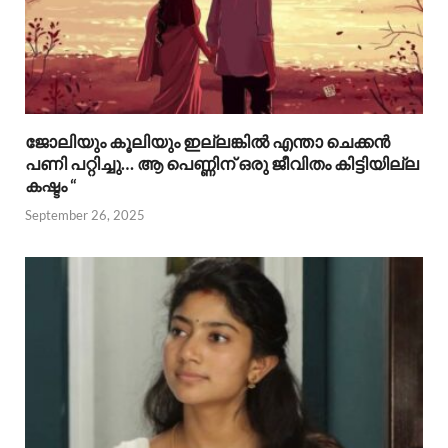
ജോലിയും കൂലിയും ഇല്ലങ്കിൽ എന്താ ചെക്കൻ
പണി പറ്റിച്ചു… ആ പെണ്ണിന് ഒരു ജീവിതം കിട്ടിയില്ല
കഷ്ടം “
September 26, 2025