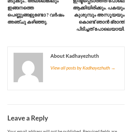
മടുക്കും.. അല്ലെങ്കിലും
ഇഷ്ടപ്പെടാത്തത് പോലെ
ഇങ്ങനത്തെ
ആക്കിയിരിക്കും. പകയും
പെണ്ണുങ്ങളുണ്ടോ ? വർഷം
കുശുമ്പും അസൂയയും
അഞ്ചു കഴിഞ്ഞു.
കൊണ്ട് ഞാൻ ഭ്രാന്ത്‌
പിടിച്ചത് പോലെയായി.
About Kadhayezhuth
View all posts by Kadhayezhuth →
Leave a Reply
Your email address will not be published.
Required fields are