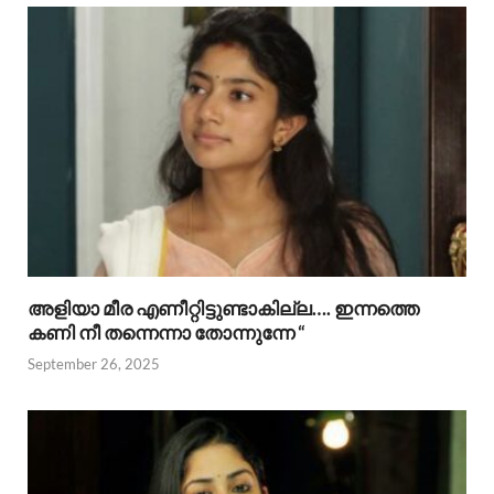
അളിയാ മീര എണീറ്റിട്ടുണ്ടാകില്ല…. ഇന്നത്തെ
കണി നീ തന്നെന്നാ തോന്നുന്നേ “
September 26, 2025